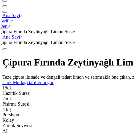
Ana Sayfa
Tarifler
Deniz
Çipura Fırında Zeytinyağlı Limon Soslu
Ana Sayfa
Çipura Fırında Zeytinyağlı Limon Soslu
Çipura Fırında Zeytinyağlı Lim
Taze çipura ile sade ve dengeli tatlar; limon ve sarımsakla öne çıkan, ze
Türk Mutfağı
tariflerini gör
15
dk
Hazırlık Süresi
25
dk
Pişirme Süresi
4
kişi
Porsiyon
Kolay
Zorluk Seviyesi
AI