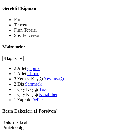
Gerekli Ekipman
Fırın
Tencere
Fırın Tepsisi
Sos Tenceresi
Malzemeler
2
Adet
Çipura
1
Adet
Limon
3
Yemek Kaşığı
Zeytinyağı
2
Diş
Sarımsak
1
Çay Kaşığı
Tuz
1
Çay Kaşığı
Karabiber
1
Yaprak
Defne
Besin Değerleri (1 Porsiyon)
Kalori
17
kcal
Protein
0.4
g