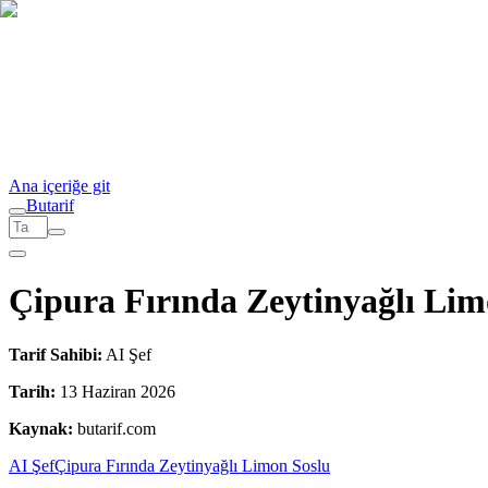
Ana içeriğe git
But
a
r
i
f
Çipura Fırında Zeytinyağlı Lim
Tarif Sahibi:
AI Şef
Tarih:
13 Haziran 2026
Kaynak:
butarif.com
AI Şef
Çipura Fırında Zeytinyağlı Limon Soslu