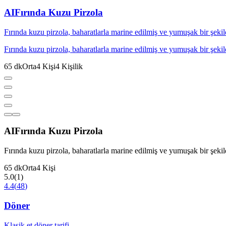
AI
Fırında Kuzu Pirzola
Fırında kuzu pirzola, baharatlarla marine edilmiş ve yumuşak bir şekilde
Fırında kuzu pirzola, baharatlarla marine edilmiş ve yumuşak bir şekilde
65
dk
Orta
4
Kişi
4
Kişilik
AI
Fırında Kuzu Pirzola
Fırında kuzu pirzola, baharatlarla marine edilmiş ve yumuşak bir şekilde
65
dk
Orta
4
Kişi
5.0
(
1
)
4.4
(
48
)
Döner
Klasik et döner tarifi