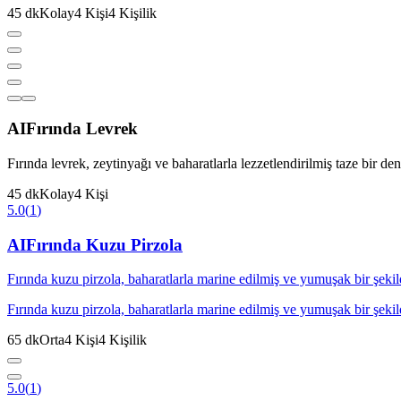
45
dk
Kolay
4
Kişi
4
Kişilik
AI
Fırında Levrek
Fırında levrek, zeytinyağı ve baharatlarla lezzetlendirilmiş taze bir d
45
dk
Kolay
4
Kişi
5.0
(
1
)
AI
Fırında Kuzu Pirzola
Fırında kuzu pirzola, baharatlarla marine edilmiş ve yumuşak bir şekilde
Fırında kuzu pirzola, baharatlarla marine edilmiş ve yumuşak bir şekilde
65
dk
Orta
4
Kişi
4
Kişilik
5.0
(
1
)