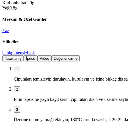
Karbonhidrat
2.9
g
Yağ
0.8
g
Mevsim & Özel Günler
Yaz
Etiketler
balık
glutensiz
basit
Hazırlanış
İpucu
Video
Değerlendirme
1
Çipuraları temizleyip durulayın, kurulayın ve içine birkaç diş sar
2
Fırın tepsisine yağlı kağıt serin, çipuraları dizin ve üzerine zeyt
3
Üzerine defne yaprağı ekleyin; 180°C fırında yaklaşık 20-25 dak