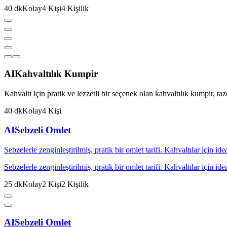
40
dk
Kolay
4
Kişi
4
Kişilik
AI
Kahvaltılık Kumpir
Kahvaltı için pratik ve lezzetli bir seçenek olan kahvaltılık kumpir, taz
40
dk
Kolay
4
Kişi
AI
Sebzeli Omlet
Sebzelerle zenginleştirilmiş, pratik bir omlet tarifi. Kahvaltılar için idea
Sebzelerle zenginleştirilmiş, pratik bir omlet tarifi. Kahvaltılar için idea
25
dk
Kolay
2
Kişi
2
Kişilik
AI
Sebzeli Omlet