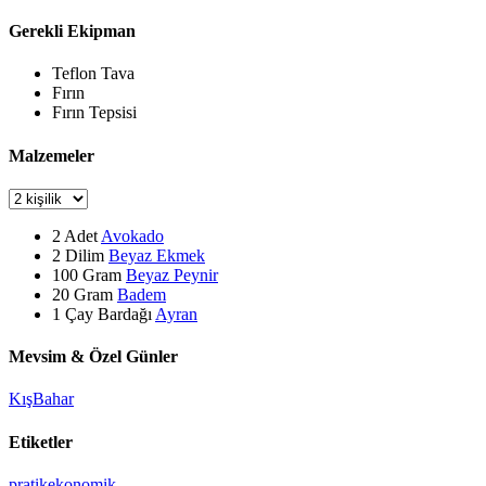
Gerekli Ekipman
Teflon Tava
Fırın
Fırın Tepsisi
Malzemeler
2
Adet
Avokado
2
Dilim
Beyaz Ekmek
100
Gram
Beyaz Peynir
20
Gram
Badem
1
Çay Bardağı
Ayran
Mevsim & Özel Günler
Kış
Bahar
Etiketler
pratik
ekonomik