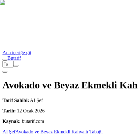
Ana içeriğe git
But
a
r
i
f
Avokado ve Beyaz Ekmekli Kahv
Tarif Sahibi:
AI Şef
Tarih:
12 Ocak 2026
Kaynak:
butarif.com
AI Şef
Avokado ve Beyaz Ekmekli Kahvaltı Tabağı