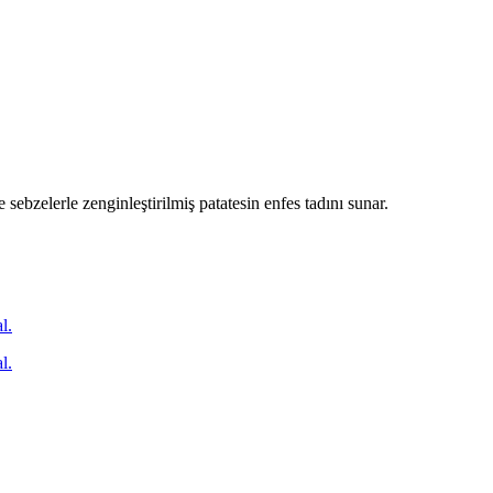
e sebzelerle zenginleştirilmiş patatesin enfes tadını sunar.
l.
l.