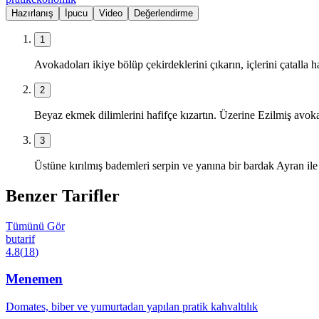
Hazırlanış
İpucu
Video
Değerlendirme
1
Avokadoları ikiye bölüp çekirdeklerini çıkarın, içlerini çatalla h
2
Beyaz ekmek dilimlerini hafifçe kızartın. Üzerine Ezilmiş avoka
3
Üstüne kırılmış bademleri serpin ve yanına bir bardak Ayran ile 
Benzer Tarifler
Tümünü Gör
butarif
4.8
(
18
)
Menemen
Domates, biber ve yumurtadan yapılan pratik kahvaltılık