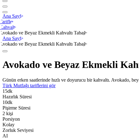
Ana Sayfa
Tarifler
Kahvaltı
Avokado ve Beyaz Ekmekli Kahvaltı Tabağı
Ana Sayfa
Avokado ve Beyaz Ekmekli Kahvaltı Tabağı
Avokado ve Beyaz Ekmekli Kahv
Günün erken saatlerinde hızlı ve doyurucu bir kahvaltı. Avokado, beya
Türk Mutfağı
tariflerini gör
15
dk
Hazırlık Süresi
10
dk
Pişirme Süresi
2
kişi
Porsiyon
Kolay
Zorluk Seviyesi
AI