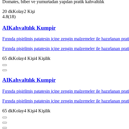
Domates, biber ve yumurtadan yapılan pratik kahvaltılık
20
dk
Kolay
2
Kişi
4.8
(
18
)
AI
Kahvaltılık Kumpir
Fırında pişirilmiş patatesin içine zengin malzemeler ile hazırlanan pratik
Fırında pişirilmiş patatesin içine zengin malzemeler ile hazırlanan pratik
65
dk
Kolay
4
Kişi
4
Kişilik
AI
Kahvaltılık Kumpir
Fırında pişirilmiş patatesin içine zengin malzemeler ile hazırlanan pratik
Fırında pişirilmiş patatesin içine zengin malzemeler ile hazırlanan pratik
65
dk
Kolay
4
Kişi
4
Kişilik