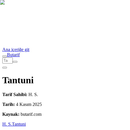
Ana içeriğe git
But
a
r
i
f
Tantuni
Tarif Sahibi:
H. S.
Tarih:
4 Kasım 2025
Kaynak:
butarif.com
H. S.
Tantuni