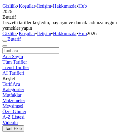
Gizlilik
•
Koşullar
•
İletişim
•
Hakkımızda
•
Hub
2026
But
a
r
i
f
Lezzetli tarifler keşfedin, paylaşın ve damak tadınıza uygun
yemekler yapın
Gizlilik
•
Koşullar
•
İletişim
•
Hakkımızda
•
Hub
2026
But
a
r
i
f
Ana Sayfa
Tüm Tarifler
Trend Tarifler
AI Tarifleri
Keşfet
Tarif Ara
Kategoriler
Mutfaklar
Malzemeler
Mevsimsel
Özel Günler
A-Z Listesi
Videolu
Tarif Ekle