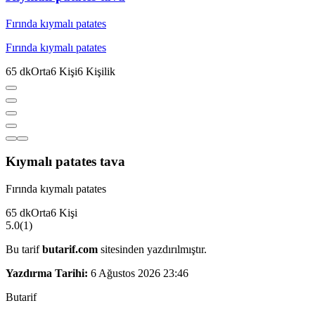
Fırında kıymalı patates
Fırında kıymalı patates
65
dk
Orta
6
Kişi
6
Kişilik
Kıymalı patates tava
Fırında kıymalı patates
65
dk
Orta
6
Kişi
5.0
(
1
)
Bu tarif
butarif.com
sitesinden yazdırılmıştır.
Yazdırma Tarihi:
6 Ağustos 2026 23:46
But
a
r
i
f