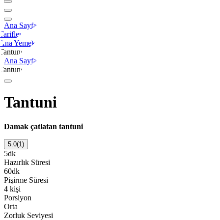
Ana Sayfa
Tarifler
Ana Yemek
Tantuni
Ana Sayfa
Tantuni
Tantuni
Damak çatlatan tantuni
5.0
(
1
)
5
dk
Hazırlık Süresi
60
dk
Pişirme Süresi
4
kişi
Porsiyon
Orta
Zorluk Seviyesi