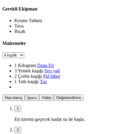
Gerekli Ekipman
Kesme Tahtası
Tava
Bıçak
Malzemeler
1
Kilogram
Dana Eti
3
Yemek kaşığı
Sıvı yağ
2
Çorba kaşığı
Pul biber
1
Tatlı kaşığı
Tuz
Hazırlanış
İpucu
Video
Değerlendirme
1
Eti üzerini geçecek kadar su ile haşla.
2