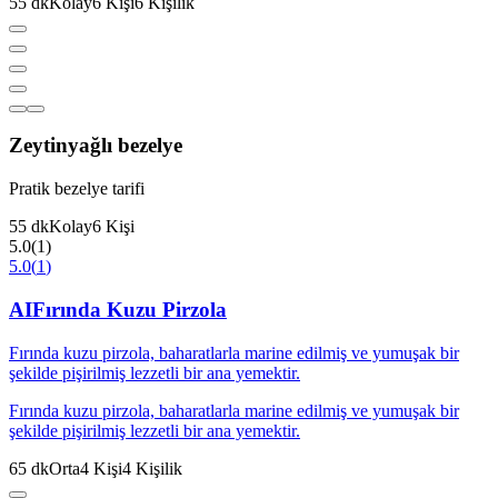
55
dk
Kolay
6
Kişi
6
Kişilik
Zeytinyağlı bezelye
Pratik bezelye tarifi
55
dk
Kolay
6
Kişi
5.0
(
1
)
5.0
(
1
)
AI
Fırında Kuzu Pirzola
Fırında kuzu pirzola, baharatlarla marine edilmiş ve yumuşak bir
şekilde pişirilmiş lezzetli bir ana yemektir.
Fırında kuzu pirzola, baharatlarla marine edilmiş ve yumuşak bir
şekilde pişirilmiş lezzetli bir ana yemektir.
65
dk
Orta
4
Kişi
4
Kişilik