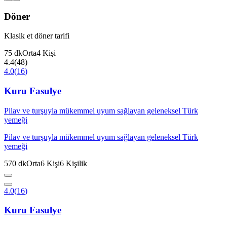
Döner
Klasik et döner tarifi
75
dk
Orta
4
Kişi
4.4
(
48
)
4.0
(
16
)
Kuru Fasulye
Pilav ve turşuyla mükemmel uyum sağlayan geleneksel Türk
yemeği
Pilav ve turşuyla mükemmel uyum sağlayan geleneksel Türk
yemeği
570
dk
Orta
6
Kişi
6
Kişilik
4.0
(
16
)
Kuru Fasulye