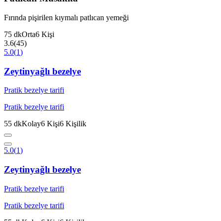
Fırında pişirilen kıymalı patlıcan yemeği
75
dk
Orta
6
Kişi
3.6
(
45
)
5.0
(
1
)
Zeytinyağlı bezelye
Pratik bezelye tarifi
Pratik bezelye tarifi
55
dk
Kolay
6
Kişi
6
Kişilik
5.0
(
1
)
Zeytinyağlı bezelye
Pratik bezelye tarifi
Pratik bezelye tarifi