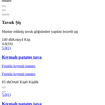
butarif
Tavuk Şiş
Marine edilmiş tavuk göğsünden yapılan lezzetli şiş
140
dk
Kolay
4
Kişi
4.6
(
16
)
5.0
(
1
)
Kıymalı patates tava
Fırında kıymalı patates
Fırında kıymalı patates
65
dk
Orta
6
Kişi
6
Kişilik
5.0
(
1
)
Kıymalı patates tava