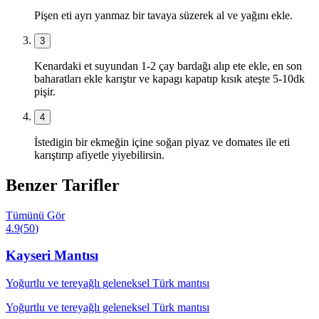
Pişen eti ayrı yanmaz bir tavaya süzerek al ve yağını ekle.
3
Kenardaki et suyundan 1-2 çay bardağı alıp ete ekle, en son
baharatları ekle karıştır ve kapagı kapatıp kısık ateşte 5-10dk
pişir.
4
İstedigin bir ekmeğin içine soğan piyaz ve domates ile eti
karıştırıp afiyetle yiyebilirsin.
Benzer Tarifler
Tümünü Gör
4.9
(
50
)
Kayseri Mantısı
Yoğurtlu ve tereyağlı geleneksel Türk mantısı
Yoğurtlu ve tereyağlı geleneksel Türk mantısı