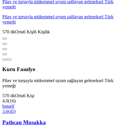
Pilav ve turşuyla mükemmel uyum sağlayan geleneksel Türk
yemeği
Pilav ve turşuyla mükemmel uyum sağlayan geleneksel Türk
yemeği
570
dk
Orta
6
Kişi
6
Kişilik
Kuru Fasulye
Pilav ve turşuyla mükemmel uyum sağlayan geleneksel Türk
yemeği
570
dk
Orta
6
Kişi
4.0
(
16
)
butarif
3.6
(
45
)
Patlıcan Musakka