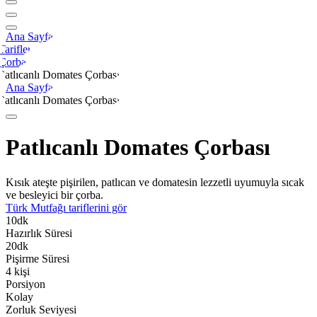
Ana Sayfa
Tarifler
Çorba
Patlıcanlı Domates Çorbası
Ana Sayfa
Patlıcanlı Domates Çorbası
Patlıcanlı Domates Çorbası
Kısık ateşte pişirilen, patlıcan ve domatesin lezzetli uyumuyla sıcak
ve besleyici bir çorba.
Türk Mutfağı
tariflerini gör
10
dk
Hazırlık Süresi
20
dk
Pişirme Süresi
4
kişi
Porsiyon
Kolay
Zorluk Seviyesi