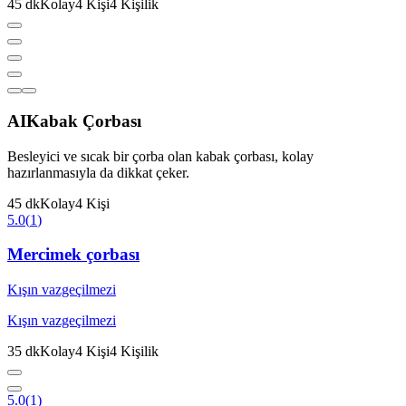
45
dk
Kolay
4
Kişi
4
Kişilik
AI
Kabak Çorbası
Besleyici ve sıcak bir çorba olan kabak çorbası, kolay
hazırlanmasıyla da dikkat çeker.
45
dk
Kolay
4
Kişi
5.0
(
1
)
Mercimek çorbası
Kışın vazgeçilmezi
Kışın vazgeçilmezi
35
dk
Kolay
4
Kişi
4
Kişilik
5.0
(
1
)