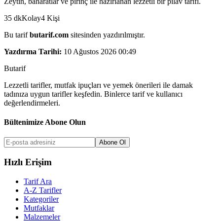
Zeytin, baharatlar ve pirinç ile hazırlanan lezzetli bir pilav tarifi.
35
dk
Kolay
4
Kişi
Bu tarif
butarif.com
sitesinden yazdırılmıştır.
Yazdırma Tarihi:
10 Ağustos 2026 00:49
But
a
r
i
f
Lezzetli tarifler, mutfak ipuçları ve yemek önerileri ile damak
tadınıza uygun tarifler keşfedin. Binlerce tarif ve kullanıcı
değerlendirmeleri.
Bültenimize Abone Olun
Abone Ol
Hızlı Erişim
Tarif Ara
A-Z Tarifler
Kategoriler
Mutfaklar
Malzemeler