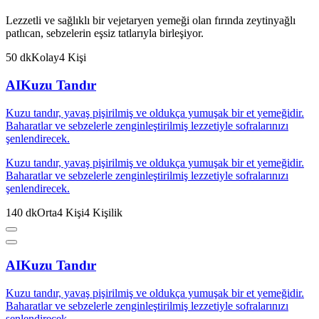
Lezzetli ve sağlıklı bir vejetaryen yemeği olan fırında zeytinyağlı
patlıcan, sebzelerin eşsiz tatlarıyla birleşiyor.
50
dk
Kolay
4
Kişi
AI
Kuzu Tandır
Kuzu tandır, yavaş pişirilmiş ve oldukça yumuşak bir et yemeğidir.
Baharatlar ve sebzelerle zenginleştirilmiş lezzetiyle sofralarınızı
şenlendirecek.
Kuzu tandır, yavaş pişirilmiş ve oldukça yumuşak bir et yemeğidir.
Baharatlar ve sebzelerle zenginleştirilmiş lezzetiyle sofralarınızı
şenlendirecek.
140
dk
Orta
4
Kişi
4
Kişilik
AI
Kuzu Tandır
Kuzu tandır, yavaş pişirilmiş ve oldukça yumuşak bir et yemeğidir.
Baharatlar ve sebzelerle zenginleştirilmiş lezzetiyle sofralarınızı
şenlendirecek.