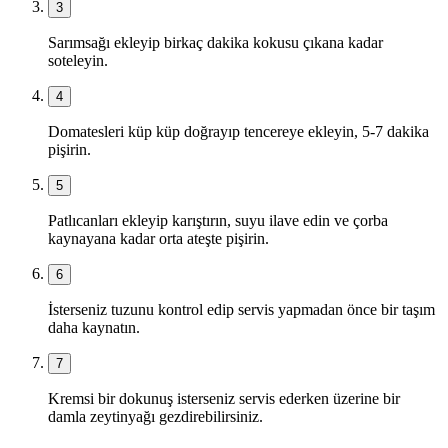
3
Sarımsağı ekleyip birkaç dakika kokusu çıkana kadar
soteleyin.
4
Domatesleri küp küp doğrayıp tencereye ekleyin, 5-7 dakika
pişirin.
5
Patlıcanları ekleyip karıştırın, suyu ilave edin ve çorba
kaynayana kadar orta ateşte pişirin.
6
İsterseniz tuzunu kontrol edip servis yapmadan önce bir taşım
daha kaynatın.
7
Kremsi bir dokunuş isterseniz servis ederken üzerine bir
damla zeytinyağı gezdirebilirsiniz.