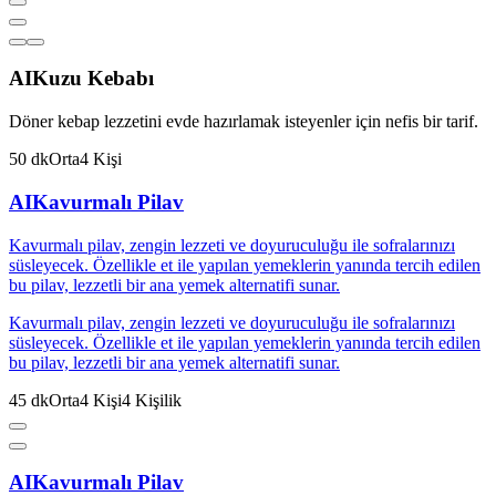
AI
Kuzu Kebabı
Döner kebap lezzetini evde hazırlamak isteyenler için nefis bir tarif.
50
dk
Orta
4
Kişi
AI
Kavurmalı Pilav
Kavurmalı pilav, zengin lezzeti ve doyuruculuğu ile sofralarınızı
süsleyecek. Özellikle et ile yapılan yemeklerin yanında tercih edilen
bu pilav, lezzetli bir ana yemek alternatifi sunar.
Kavurmalı pilav, zengin lezzeti ve doyuruculuğu ile sofralarınızı
süsleyecek. Özellikle et ile yapılan yemeklerin yanında tercih edilen
bu pilav, lezzetli bir ana yemek alternatifi sunar.
45
dk
Orta
4
Kişi
4
Kişilik
AI
Kavurmalı Pilav