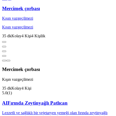
Mercimek çorbası
Kışın vazgeçilmezi
Kışın vazgeçilmezi
35
dk
Kolay
4
Kişi
4
Kişilik
Mercimek çorbası
Kışın vazgeçilmezi
35
dk
Kolay
4
Kişi
5.0
(
1
)
AI
Fırında Zeytinyağlı Patlıcan
Lezzetli ve sağlıklı bir vejetaryen yemeği olan fırında zeytinyağlı