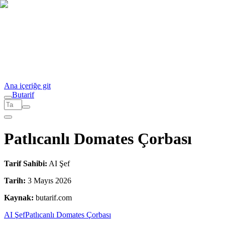
Ana içeriğe git
But
a
r
i
f
Patlıcanlı Domates Çorbası
Tarif Sahibi:
AI Şef
Tarih:
3 Mayıs 2026
Kaynak:
butarif.com
AI Şef
Patlıcanlı Domates Çorbası