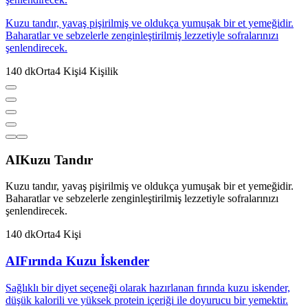
Kuzu tandır, yavaş pişirilmiş ve oldukça yumuşak bir et yemeğidir.
Baharatlar ve sebzelerle zenginleştirilmiş lezzetiyle sofralarınızı
şenlendirecek.
140
dk
Orta
4
Kişi
4
Kişilik
AI
Kuzu Tandır
Kuzu tandır, yavaş pişirilmiş ve oldukça yumuşak bir et yemeğidir.
Baharatlar ve sebzelerle zenginleştirilmiş lezzetiyle sofralarınızı
şenlendirecek.
140
dk
Orta
4
Kişi
AI
Fırında Kuzu İskender
Sağlıklı bir diyet seçeneği olarak hazırlanan fırında kuzu iskender,
düşük kalorili ve yüksek protein içeriği ile doyurucu bir yemektir.