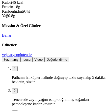
Kalori
46
kcal
Protein
1.8
g
Karbonhidrat
9.4
g
Yağ
0.8
g
Mevsim & Özel Günler
Bahar
Etiketler
vejetaryen
glutensiz
Hazırlanış
İpucu
Video
Değerlendirme
1
Patlıcanı iri küpler halinde doğrayıp tuzlu suya alıp 5 dakika
bekletin, süzün.
2
Tencerede zeytinyağını ısıtıp doğranmış soğanları
pembeleşene kadar kavurun.