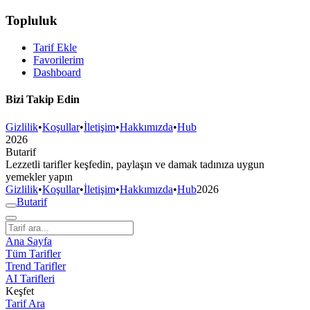
Topluluk
Tarif Ekle
Favorilerim
Dashboard
Bizi Takip Edin
Gizlilik
•
Koşullar
•
İletişim
•
Hakkımızda
•
Hub
2026
But
a
r
i
f
Lezzetli tarifler keşfedin, paylaşın ve damak tadınıza uygun
yemekler yapın
Gizlilik
•
Koşullar
•
İletişim
•
Hakkımızda
•
Hub
2026
But
a
r
i
f
Ana Sayfa
Tüm Tarifler
Trend Tarifler
AI Tarifleri
Keşfet
Tarif Ara