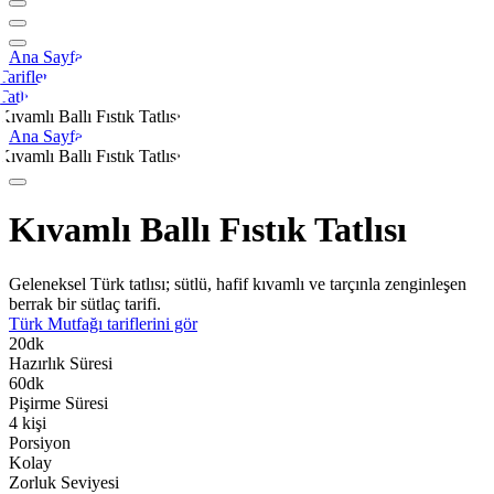
Ana Sayfa
Tarifler
Tatlı
Kıvamlı Ballı Fıstık Tatlısı
Ana Sayfa
Kıvamlı Ballı Fıstık Tatlısı
Kıvamlı Ballı Fıstık Tatlısı
Geleneksel Türk tatlısı; sütlü, hafif kıvamlı ve tarçınla zenginleşen
berrak bir sütlaç tarifi.
Türk Mutfağı
tariflerini gör
20
dk
Hazırlık Süresi
60
dk
Pişirme Süresi
4
kişi
Porsiyon
Kolay
Zorluk Seviyesi