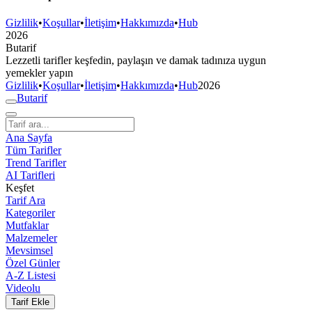
Gizlilik
•
Koşullar
•
İletişim
•
Hakkımızda
•
Hub
2026
But
a
r
i
f
Lezzetli tarifler keşfedin, paylaşın ve damak tadınıza uygun
yemekler yapın
Gizlilik
•
Koşullar
•
İletişim
•
Hakkımızda
•
Hub
2026
But
a
r
i
f
Ana Sayfa
Tüm Tarifler
Trend Tarifler
AI Tarifleri
Keşfet
Tarif Ara
Kategoriler
Mutfaklar
Malzemeler
Mevsimsel
Özel Günler
A-Z Listesi
Videolu
Tarif Ekle