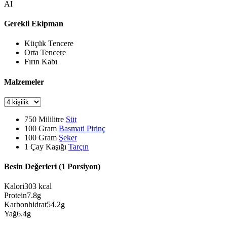
AI
Gerekli Ekipman
Küçük Tencere
Orta Tencere
Fırın Kabı
Malzemeler
750
Mililitre
Süt
100
Gram
Basmati Pirinç
100
Gram
Şeker
1
Çay Kaşığı
Tarçın
Besin Değerleri (1 Porsiyon)
Kalori
303
kcal
Protein
7.8
g
Karbonhidrat
54.2
g
Yağ
6.4
g