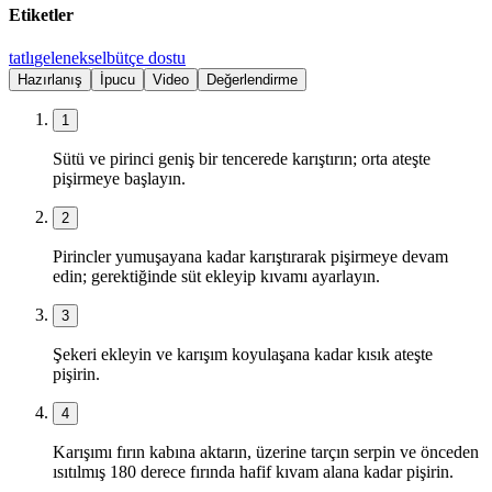
Etiketler
tatlı
geleneksel
bütçe dostu
Hazırlanış
İpucu
Video
Değerlendirme
1
Sütü ve pirinci geniş bir tencerede karıştırın; orta ateşte
pişirmeye başlayın.
2
Pirincler yumuşayana kadar karıştırarak pişirmeye devam
edin; gerektiğinde süt ekleyip kıvamı ayarlayın.
3
Şekeri ekleyin ve karışım koyulaşana kadar kısık ateşte
pişirin.
4
Karışımı fırın kabına aktarın, üzerine tarçın serpin ve önceden
ısıtılmış 180 derece fırında hafif kıvam alana kadar pişirin.