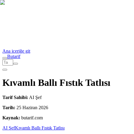
Ana içeriğe git
But
a
r
i
f
Kıvamlı Ballı Fıstık Tatlısı
Tarif Sahibi:
AI Şef
Tarih:
25 Haziran 2026
Kaynak:
butarif.com
AI Şef
Kıvamlı Ballı Fıstık Tatlısı