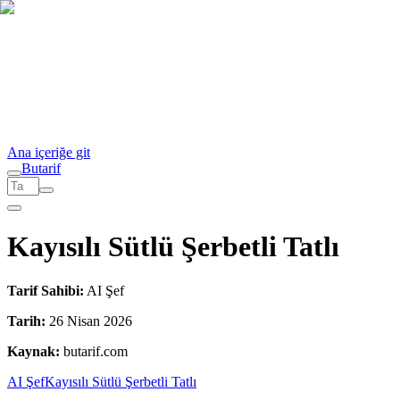
Ana içeriğe git
But
a
r
i
f
Kayısılı Sütlü Şerbetli Tatlı
Tarif Sahibi:
AI Şef
Tarih:
26 Nisan 2026
Kaynak:
butarif.com
AI Şef
Kayısılı Sütlü Şerbetli Tatlı