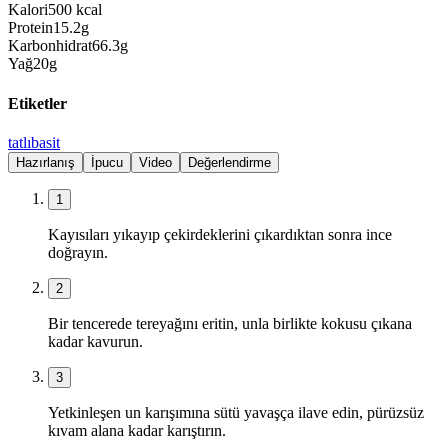
Kalori
500
kcal
Protein
15.2
g
Karbonhidrat
66.3
g
Yağ
20
g
Etiketler
tatlı
basit
Hazırlanış
İpucu
Video
Değerlendirme
1
Kayısıları yıkayıp çekirdeklerini çıkardıktan sonra ince
doğrayın.
2
Bir tencerede tereyağını eritin, unla birlikte kokusu çıkana
kadar kavurun.
3
Yetkinleşen un karışımına sütü yavaşça ilave edin, pürüzsüz
kıvam alana kadar karıştırın.