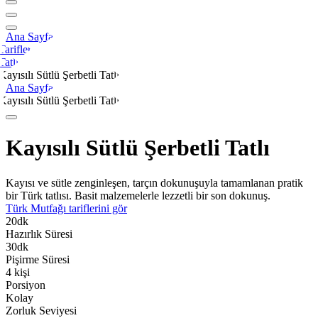
Ana Sayfa
Tarifler
Tatlı
Kayısılı Sütlü Şerbetli Tatlı
Ana Sayfa
Kayısılı Sütlü Şerbetli Tatlı
Kayısılı Sütlü Şerbetli Tatlı
Kayısı ve sütle zenginleşen, tarçın dokunuşuyla tamamlanan pratik
bir Türk tatlısı. Basit malzemelerle lezzetli bir son dokunuş.
Türk Mutfağı
tariflerini gör
20
dk
Hazırlık Süresi
30
dk
Pişirme Süresi
4
kişi
Porsiyon
Kolay
Zorluk Seviyesi