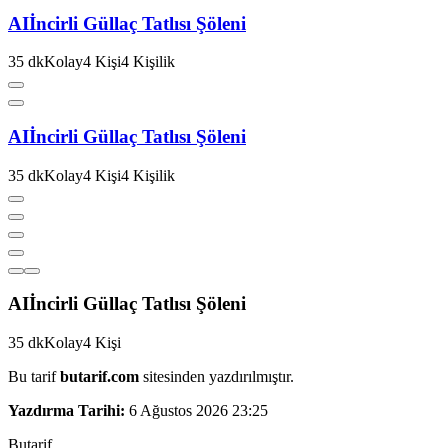
AI
İncirli Güllaç Tatlısı Şöleni
35
dk
Kolay
4
Kişi
4
Kişilik
AI
İncirli Güllaç Tatlısı Şöleni
35
dk
Kolay
4
Kişi
4
Kişilik
AI
İncirli Güllaç Tatlısı Şöleni
35
dk
Kolay
4
Kişi
Bu tarif
butarif.com
sitesinden yazdırılmıştır.
Yazdırma Tarihi:
6 Ağustos 2026 23:25
But
a
r
i
f