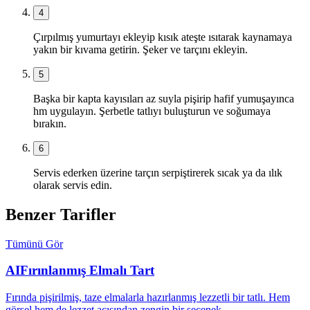
4
Çırpılmış yumurtayı ekleyip kısık ateşte ısıtarak kaynamaya
yakın bir kıvama getirin. Şeker ve tarçını ekleyin.
5
Başka bir kapta kayısıları az suyla pişirip hafif yumuşayınca
hm uygulayın. Şerbetle tatlıyı buluşturun ve soğumaya
bırakın.
6
Servis ederken üzerine tarçın serpiştirerek sıcak ya da ılık
olarak servis edin.
Benzer Tarifler
Tümünü Gör
AI
Fırınlanmış Elmalı Tart
Fırında pişirilmiş, taze elmalarla hazırlanmış lezzetli bir tatlı. Hem
görsel hem de lezzet açısından zengin bir seçenek.