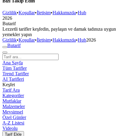
Bizi Takip Edin
Gizlilik
•
Koşullar
•
İletişim
•
Hakkımızda
•
Hub
2026
But
a
r
i
f
Lezzetli tarifler keşfedin, paylaşın ve damak tadınıza uygun
yemekler yapın
Gizlilik
•
Koşullar
•
İletişim
•
Hakkımızda
•
Hub
2026
But
a
r
i
f
Ana Sayfa
Tüm Tarifler
Trend Tarifler
AI Tarifleri
Keşfet
Tarif Ara
Kategoriler
Mutfaklar
Malzemeler
Mevsimsel
Özel Günler
A-Z Listesi
Videolu
Tarif Ekle