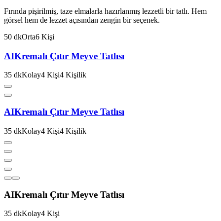
Fırında pişirilmiş, taze elmalarla hazırlanmış lezzetli bir tatlı. Hem
görsel hem de lezzet açısından zengin bir seçenek.
50
dk
Orta
6
Kişi
AI
Kremalı Çıtır Meyve Tatlısı
35
dk
Kolay
4
Kişi
4
Kişilik
AI
Kremalı Çıtır Meyve Tatlısı
35
dk
Kolay
4
Kişi
4
Kişilik
AI
Kremalı Çıtır Meyve Tatlısı
35
dk
Kolay
4
Kişi