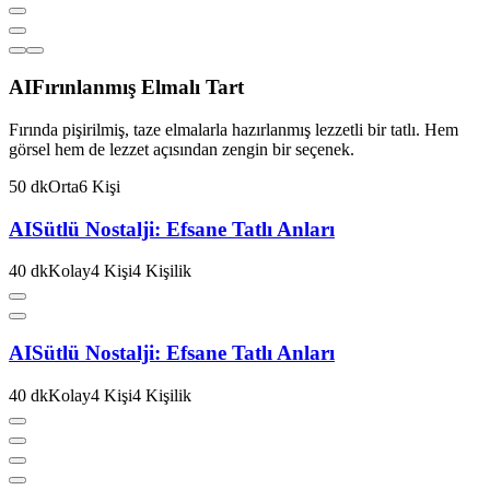
AI
Fırınlanmış Elmalı Tart
Fırında pişirilmiş, taze elmalarla hazırlanmış lezzetli bir tatlı. Hem
görsel hem de lezzet açısından zengin bir seçenek.
50
dk
Orta
6
Kişi
AI
Sütlü Nostalji: Efsane Tatlı Anları
40
dk
Kolay
4
Kişi
4
Kişilik
AI
Sütlü Nostalji: Efsane Tatlı Anları
40
dk
Kolay
4
Kişi
4
Kişilik