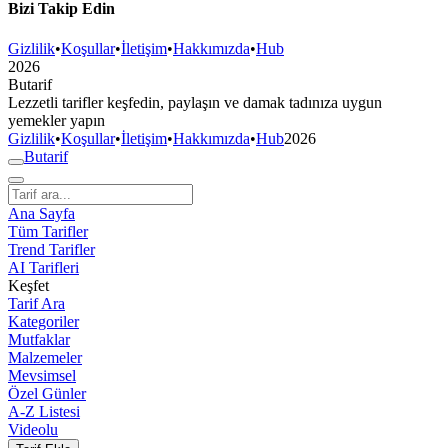
Bizi Takip Edin
Gizlilik
•
Koşullar
•
İletişim
•
Hakkımızda
•
Hub
2026
But
a
r
i
f
Lezzetli tarifler keşfedin, paylaşın ve damak tadınıza uygun
yemekler yapın
Gizlilik
•
Koşullar
•
İletişim
•
Hakkımızda
•
Hub
2026
But
a
r
i
f
Ana Sayfa
Tüm Tarifler
Trend Tarifler
AI Tarifleri
Keşfet
Tarif Ara
Kategoriler
Mutfaklar
Malzemeler
Mevsimsel
Özel Günler
A-Z Listesi
Videolu