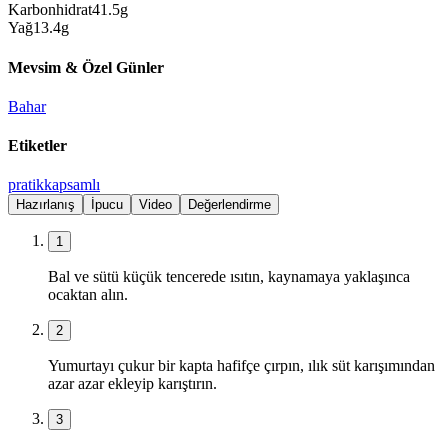
Karbonhidrat
41.5
g
Yağ
13.4
g
Mevsim & Özel Günler
Bahar
Etiketler
pratik
kapsamlı
Hazırlanış
İpucu
Video
Değerlendirme
1
Bal ve sütü küçük tencerede ısıtın, kaynamaya yaklaşınca
ocaktan alın.
2
Yumurtayı çukur bir kapta hafifçe çırpın, ılık süt karışımından
azar azar ekleyip karıştırın.
3