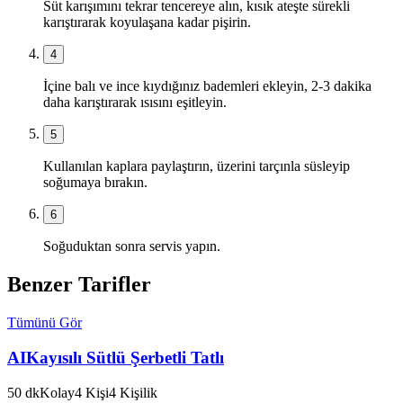
Süt karışımını tekrar tencereye alın, kısık ateşte sürekli
karıştırarak koyulaşana kadar pişirin.
4
İçine balı ve ince kıydığınız bademleri ekleyin, 2-3 dakika
daha karıştırarak ısısını eşitleyin.
5
Kullanılan kaplara paylaştırın, üzerini tarçınla süsleyip
soğumaya bırakın.
6
Soğuduktan sonra servis yapın.
Benzer Tarifler
Tümünü Gör
AI
Kayısılı Sütlü Şerbetli Tatlı
50
dk
Kolay
4
Kişi
4
Kişilik