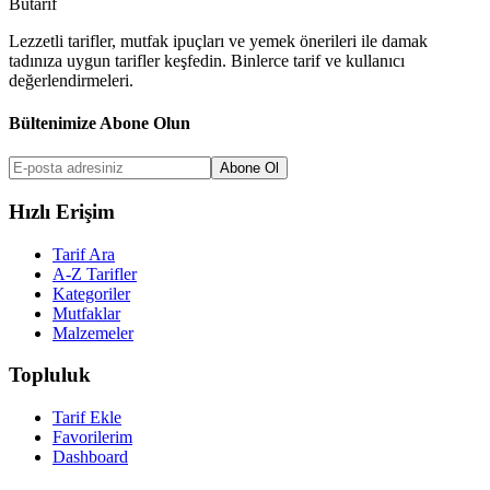
But
a
r
i
f
Lezzetli tarifler, mutfak ipuçları ve yemek önerileri ile damak
tadınıza uygun tarifler keşfedin. Binlerce tarif ve kullanıcı
değerlendirmeleri.
Bültenimize Abone Olun
Abone Ol
Hızlı Erişim
Tarif Ara
A-Z Tarifler
Kategoriler
Mutfaklar
Malzemeler
Topluluk
Tarif Ekle
Favorilerim
Dashboard