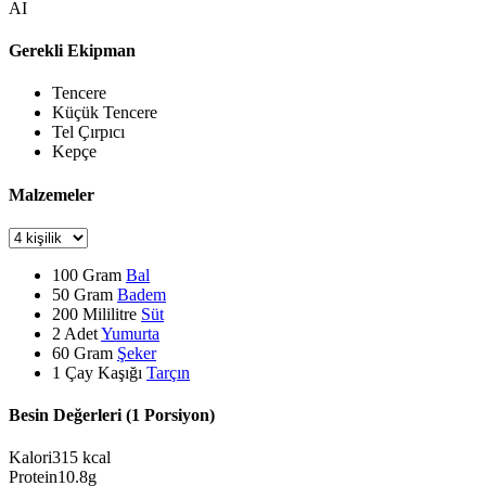
AI
Gerekli Ekipman
Tencere
Küçük Tencere
Tel Çırpıcı
Kepçe
Malzemeler
100
Gram
Bal
50
Gram
Badem
200
Mililitre
Süt
2
Adet
Yumurta
60
Gram
Şeker
1
Çay Kaşığı
Tarçın
Besin Değerleri (1 Porsiyon)
Kalori
315
kcal
Protein
10.8
g