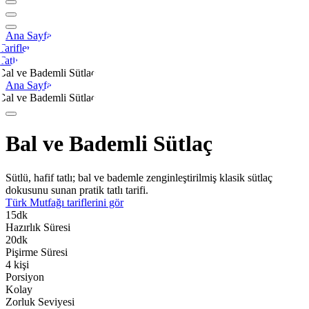
Ana Sayfa
Tarifler
Tatlı
Bal ve Bademli Sütlaç
Ana Sayfa
Bal ve Bademli Sütlaç
Bal ve Bademli Sütlaç
Sütlü, hafif tatlı; bal ve bademle zenginleştirilmiş klasik sütlaç
dokusunu sunan pratik tatlı tarifi.
Türk Mutfağı
tariflerini gör
15
dk
Hazırlık Süresi
20
dk
Pişirme Süresi
4
kişi
Porsiyon
Kolay
Zorluk Seviyesi