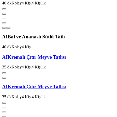
40
dk
Kolay
4
Kişi
4
Kişilik
AI
Bal ve Ananaslı Sütlü Tatlı
40
dk
Kolay
4
Kişi
AI
Kremalı Çıtır Meyve Tatlısı
35
dk
Kolay
4
Kişi
4
Kişilik
AI
Kremalı Çıtır Meyve Tatlısı
35
dk
Kolay
4
Kişi
4
Kişilik