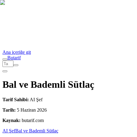
Ana içeriğe git
But
a
r
i
f
Bal ve Bademli Sütlaç
Tarif Sahibi:
AI Şef
Tarih:
5 Haziran 2026
Kaynak:
butarif.com
AI Şef
Bal ve Bademli Sütlaç