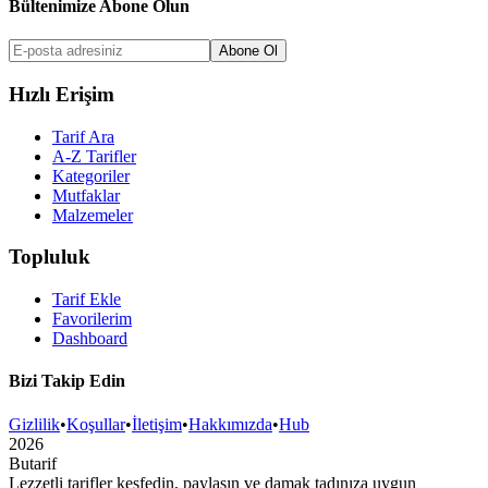
Bültenimize Abone Olun
Abone Ol
Hızlı Erişim
Tarif Ara
A-Z Tarifler
Kategoriler
Mutfaklar
Malzemeler
Topluluk
Tarif Ekle
Favorilerim
Dashboard
Bizi Takip Edin
Gizlilik
•
Koşullar
•
İletişim
•
Hakkımızda
•
Hub
2026
But
a
r
i
f
Lezzetli tarifler keşfedin, paylaşın ve damak tadınıza uygun