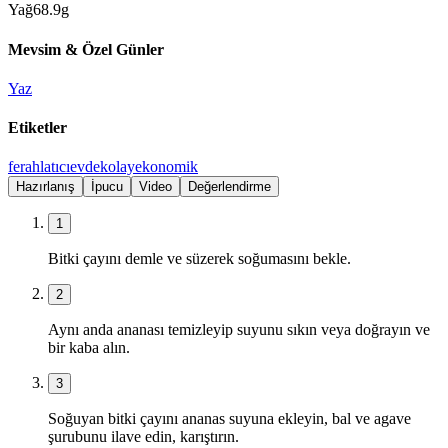
Yağ
68.9
g
Mevsim & Özel Günler
Yaz
Etiketler
ferahlatıcı
evdekolay
ekonomik
Hazırlanış
İpucu
Video
Değerlendirme
1
Bitki çayını demle ve süzerek soğumasını bekle.
2
Aynı anda ananası temizleyip suyunu sıkın veya doğrayın ve
bir kaba alın.
3
Soğuyan bitki çayını ananas suyuna ekleyin, bal ve agave
şurubunu ilave edin, karıştırın.