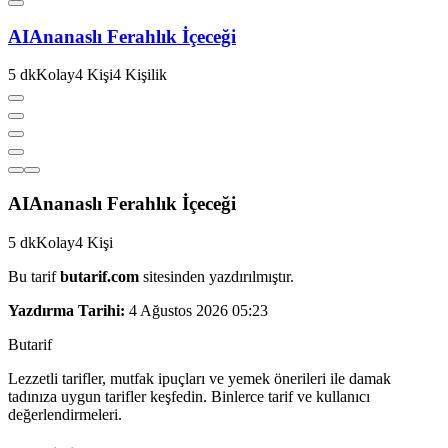
AI
Ananaslı Ferahlık İçeceği
5
dk
Kolay
4
Kişi
4
Kişilik
AI
Ananaslı Ferahlık İçeceği
5
dk
Kolay
4
Kişi
Bu tarif
butarif.com
sitesinden yazdırılmıştır.
Yazdırma Tarihi:
4 Ağustos 2026 05:23
But
a
r
i
f
Lezzetli tarifler, mutfak ipuçları ve yemek önerileri ile damak
tadınıza uygun tarifler keşfedin. Binlerce tarif ve kullanıcı
değerlendirmeleri.