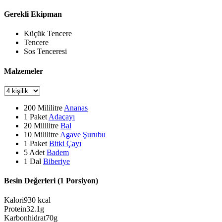
Gerekli Ekipman
Küçük Tencere
Tencere
Sos Tenceresi
Malzemeler
200
Mililitre
Ananas
1
Paket
Adaçayı
20
Mililitre
Bal
10
Mililitre
Agave Şurubu
1
Paket
Bitki Çayı
5
Adet
Badem
1
Dal
Biberiye
Besin Değerleri (1 Porsiyon)
Kalori
930
kcal
Protein
32.1
g
Karbonhidrat
70
g