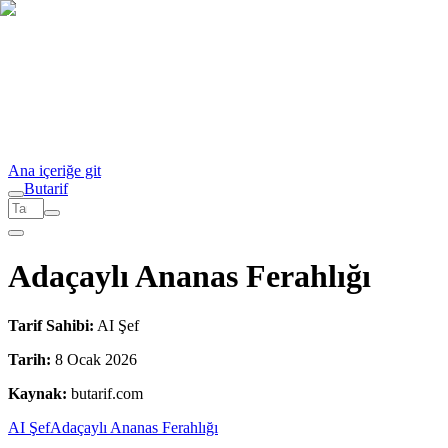
Ana içeriğe git
But
a
r
i
f
Adaçaylı Ananas Ferahlığı
Tarif Sahibi:
AI Şef
Tarih:
8 Ocak 2026
Kaynak:
butarif.com
AI Şef
Adaçaylı Ananas Ferahlığı