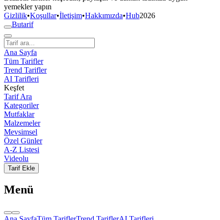
yemekler yapın
Gizlilik
•
Koşullar
•
İletişim
•
Hakkımızda
•
Hub
2026
But
a
r
i
f
Ana Sayfa
Tüm Tarifler
Trend Tarifler
AI Tarifleri
Keşfet
Tarif Ara
Kategoriler
Mutfaklar
Malzemeler
Mevsimsel
Özel Günler
A-Z Listesi
Videolu
Tarif Ekle
Menü
Ana Sayfa
Tüm Tarifler
Trend Tarifler
AI Tarifleri