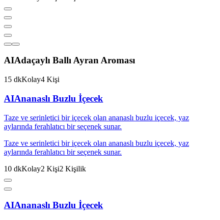
AI
Adaçaylı Ballı Ayran Aroması
15
dk
Kolay
4
Kişi
AI
Ananaslı Buzlu İçecek
Taze ve serinletici bir içecek olan ananaslı buzlu içecek, yaz
aylarında ferahlatıcı bir seçenek sunar.
Taze ve serinletici bir içecek olan ananaslı buzlu içecek, yaz
aylarında ferahlatıcı bir seçenek sunar.
10
dk
Kolay
2
Kişi
2
Kişilik
AI
Ananaslı Buzlu İçecek