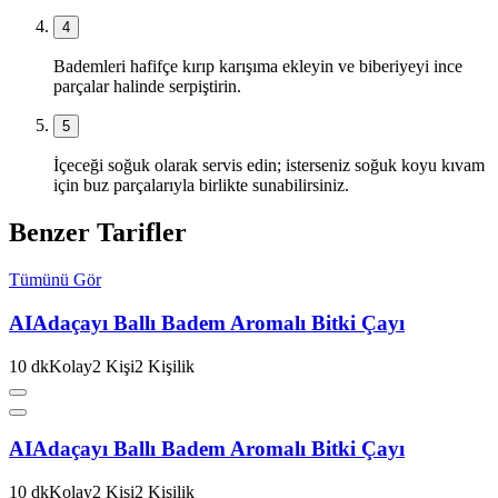
4
Bademleri hafifçe kırıp karışıma ekleyin ve biberiyeyi ince
parçalar halinde serpiştirin.
5
İçeceği soğuk olarak servis edin; isterseniz soğuk koyu kıvam
için buz parçalarıyla birlikte sunabilirsiniz.
Benzer Tarifler
Tümünü Gör
AI
Adaçayı Ballı Badem Aromalı Bitki Çayı
10
dk
Kolay
2
Kişi
2
Kişilik
AI
Adaçayı Ballı Badem Aromalı Bitki Çayı
10
dk
Kolay
2
Kişi
2
Kişilik