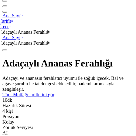
Ana Sayfa
Tarifler
İçecek
Adaçaylı Ananas Ferahlığı
Ana Sayfa
Adaçaylı Ananas Ferahlığı
Adaçaylı Ananas Ferahlığı
Adaçayı ve ananasın ferahlatıcı uyumu ile soğuk içecek. Bal ve
agave şurubu ile tat dengesi elde edilir, bademli aromasıyla
zenginleşir.
Türk Mutfağı
tariflerini gör
10
dk
Hazırlık Süresi
4
kişi
Porsiyon
Kolay
Zorluk Seviyesi
AI