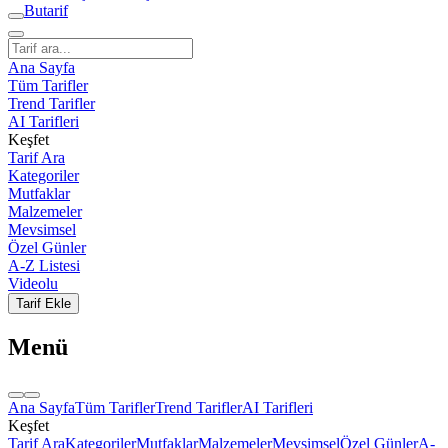
But
a
r
i
f
Ana Sayfa
Tüm Tarifler
Trend Tarifler
AI Tarifleri
Keşfet
Tarif Ara
Kategoriler
Mutfaklar
Malzemeler
Mevsimsel
Özel Günler
A-Z Listesi
Videolu
Tarif Ekle
Menü
Ana Sayfa
Tüm Tarifler
Trend Tarifler
AI Tarifleri
Keşfet
Tarif Ara
Kategoriler
Mutfaklar
Malzemeler
Mevsimsel
Özel Günler
A-