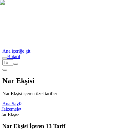
Ana içeriğe git
But
a
r
i
f
Nar Ekşisi
Nar Ekşisi içeren özel tarifler
Ana Sayfa
Malzemeler
Nar Ekşisi
Nar Ekşisi İçeren 13 Tarif