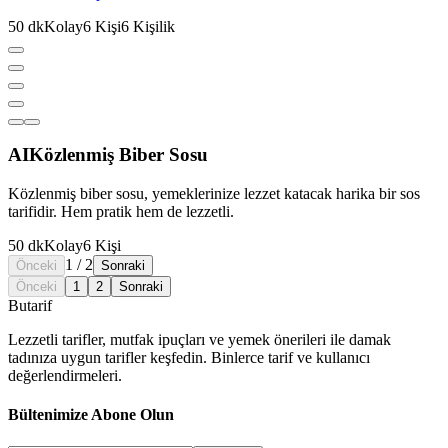
50
dk
Kolay
6
Kişi
6
Kişilik
AI
Közlenmiş Biber Sosu
Közlenmiş biber sosu, yemeklerinize lezzet katacak harika bir sos
tarifidir. Hem pratik hem de lezzetli.
50
dk
Kolay
6
Kişi
1
/
2
Önceki
Sonraki
Önceki
1
2
Sonraki
But
a
r
i
f
Lezzetli tarifler, mutfak ipuçları ve yemek önerileri ile damak
tadınıza uygun tarifler keşfedin. Binlerce tarif ve kullanıcı
değerlendirmeleri.
Bültenimize Abone Olun