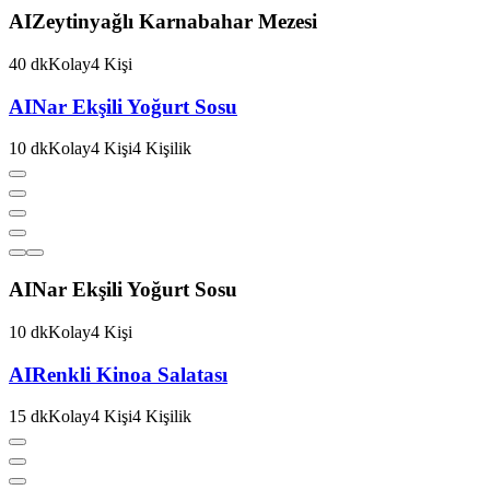
AI
Zeytinyağlı Karnabahar Mezesi
40
dk
Kolay
4
Kişi
AI
Nar Ekşili Yoğurt Sosu
10
dk
Kolay
4
Kişi
4
Kişilik
AI
Nar Ekşili Yoğurt Sosu
10
dk
Kolay
4
Kişi
AI
Renkli Kinoa Salatası
15
dk
Kolay
4
Kişi
4
Kişilik