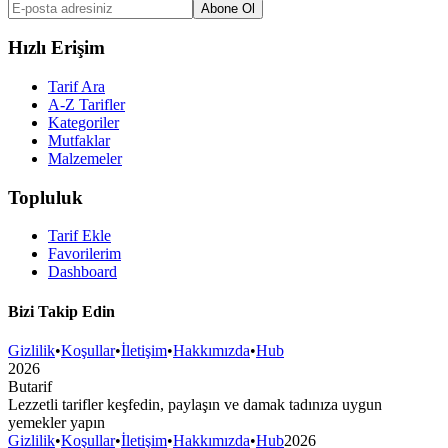
Abone Ol
Hızlı Erişim
Tarif Ara
A-Z Tarifler
Kategoriler
Mutfaklar
Malzemeler
Topluluk
Tarif Ekle
Favorilerim
Dashboard
Bizi Takip Edin
Gizlilik
•
Koşullar
•
İletişim
•
Hakkımızda
•
Hub
2026
But
a
r
i
f
Lezzetli tarifler keşfedin, paylaşın ve damak tadınıza uygun
yemekler yapın
Gizlilik
•
Koşullar
•
İletişim
•
Hakkımızda
•
Hub
2026