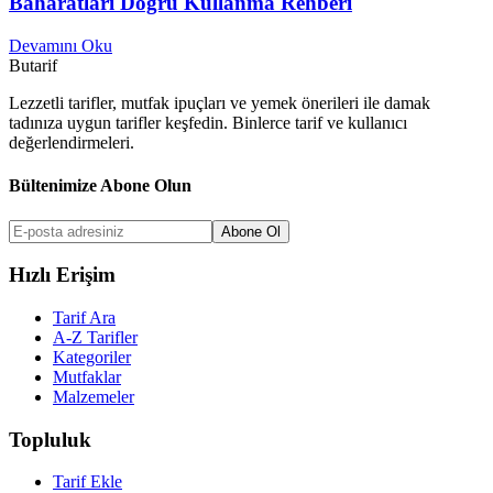
Baharatları Doğru Kullanma Rehberi
Devamını Oku
But
a
r
i
f
Lezzetli tarifler, mutfak ipuçları ve yemek önerileri ile damak
tadınıza uygun tarifler keşfedin. Binlerce tarif ve kullanıcı
değerlendirmeleri.
Bültenimize Abone Olun
Abone Ol
Hızlı Erişim
Tarif Ara
A-Z Tarifler
Kategoriler
Mutfaklar
Malzemeler
Topluluk
Tarif Ekle