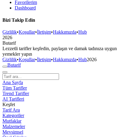
Favorilerim
Dashboard
Bizi Takip Edin
Gizlilik
•
Koşullar
•
İletişim
•
Hakkımızda
•
Hub
2026
But
a
r
i
f
Lezzetli tarifler keşfedin, paylaşın ve damak tadınıza uygun
yemekler yapın
Gizlilik
•
Koşullar
•
İletişim
•
Hakkımızda
•
Hub
2026
But
a
r
i
f
Ana Sayfa
Tüm Tarifler
Trend Tarifler
AI Tarifleri
Keşfet
Tarif Ara
Kategoriler
Mutfaklar
Malzemeler
Mevsimsel