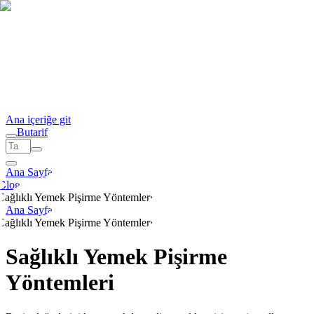
Ana içeriğe git
But
a
r
i
f
Ana Sayfa
Blog
Sağlıklı Yemek Pişirme Yöntemleri
Ana Sayfa
Sağlıklı Yemek Pişirme Yöntemleri
Sağlıklı Yemek Pişirme
Yöntemleri