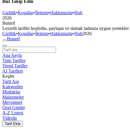
Bizi Takip Edin
Gizlilik
•
Koşullar
•
İletişim
•
Hakkımızda
•
Hub
2026
But
a
r
i
f
Lezzetli tarifler keşfedin, paylaşın ve damak tadınıza uygun yemekler
Gizlilik
•
Koşullar
•
İletişim
•
Hakkımızda
•
Hub
2026
But
a
r
i
f
Ana Sayfa
Tüm Tarifler
Trend Tarifler
AI Tarifleri
Keşfet
Tarif Ara
Kategoriler
Mutfaklar
Malzemeler
Mevsimsel
Özel Günler
A-Z Listesi
Videolu
Tarif Ekle