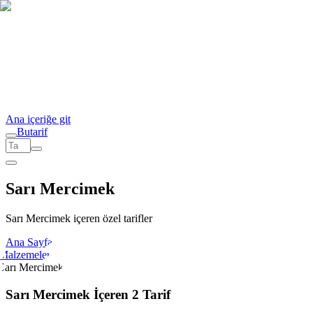
Ana içeriğe git
But
a
r
i
f
Sarı Mercimek
Sarı Mercimek içeren özel tarifler
Ana Sayfa
Malzemeler
Sarı Mercimek
Sarı Mercimek İçeren 2 Tarif