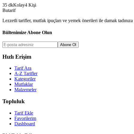
35
dk
Kolay
4
Kişi
But
a
r
i
f
Lezzetli tarifler, mutfak ipuçları ve yemek önerileri ile damak tadınıza 
Bültenimize Abone Olun
Abone Ol
Hızlı Erişim
Tarif Ara
A-Z Tarifler
Kategoriler
Mutfaklar
Malzemeler
Topluluk
Tarif Ekle
Favorilerim
Dashboard