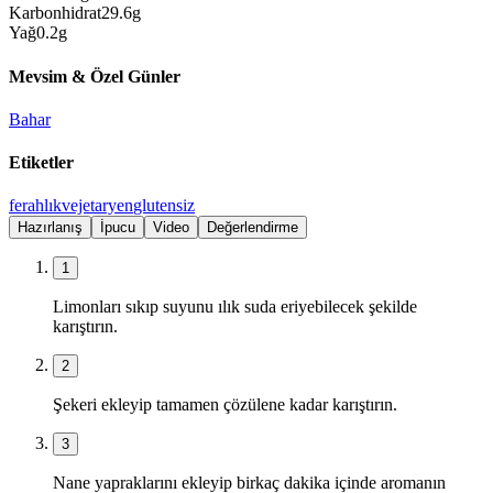
Karbonhidrat
29.6
g
Yağ
0.2
g
Mevsim & Özel Günler
Bahar
Etiketler
ferahlık
vejetaryen
glutensiz
Hazırlanış
İpucu
Video
Değerlendirme
1
Limonları sıkıp suyunu ılık suda eriyebilecek şekilde
karıştırın.
2
Şekeri ekleyip tamamen çözülene kadar karıştırın.
3
Nane yapraklarını ekleyip birkaç dakika içinde aromanın