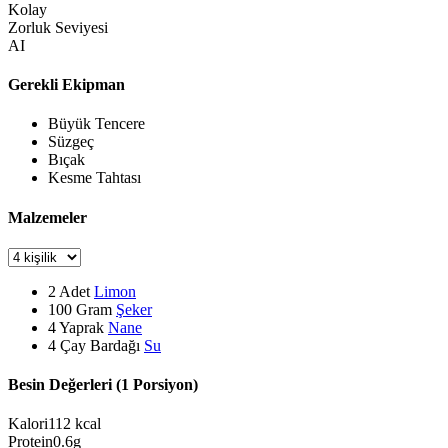
Kolay
Zorluk Seviyesi
AI
Gerekli Ekipman
Büyük Tencere
Süzgeç
Bıçak
Kesme Tahtası
Malzemeler
2
Adet
Limon
100
Gram
Şeker
4
Yaprak
Nane
4
Çay Bardağı
Su
Besin Değerleri (1 Porsiyon)
Kalori
112
kcal
Protein
0.6
g