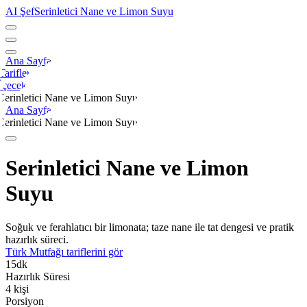
AI Şef
Serinletici Nane ve Limon Suyu
Ana Sayfa
Tarifler
İçecek
Serinletici Nane ve Limon Suyu
Ana Sayfa
Serinletici Nane ve Limon Suyu
Serinletici Nane ve Limon
Suyu
Soğuk ve ferahlatıcı bir limonata; taze nane ile tat dengesi ve pratik
hazırlık süreci.
Türk Mutfağı
tariflerini gör
15
dk
Hazırlık Süresi
4
kişi
Porsiyon