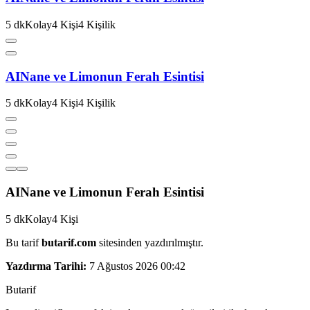
5
dk
Kolay
4
Kişi
4
Kişilik
AI
Nane ve Limonun Ferah Esintisi
5
dk
Kolay
4
Kişi
4
Kişilik
AI
Nane ve Limonun Ferah Esintisi
5
dk
Kolay
4
Kişi
Bu tarif
butarif.com
sitesinden yazdırılmıştır.
Yazdırma Tarihi:
7 Ağustos 2026 00:42
But
a
r
i
f