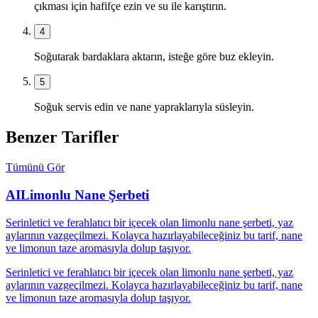
çıkması için hafifçe ezin ve su ile karıştırın.
4
Soğutarak bardaklara aktarın, isteğe göre buz ekleyin.
5
Soğuk servis edin ve nane yapraklarıyla süsleyin.
Benzer Tarifler
Tümünü Gör
AI
Limonlu Nane Şerbeti
Serinletici ve ferahlatıcı bir içecek olan limonlu nane şerbeti, yaz
aylarının vazgeçilmezi. Kolayca hazırlayabileceğiniz bu tarif, nane
ve limonun taze aromasıyla dolup taşıyor.
Serinletici ve ferahlatıcı bir içecek olan limonlu nane şerbeti, yaz
aylarının vazgeçilmezi. Kolayca hazırlayabileceğiniz bu tarif, nane
ve limonun taze aromasıyla dolup taşıyor.