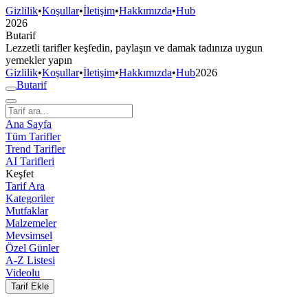
Gizlilik
•
Koşullar
•
İletişim
•
Hakkımızda
•
Hub
2026
But
a
r
i
f
Lezzetli tarifler keşfedin, paylaşın ve damak tadınıza uygun
yemekler yapın
Gizlilik
•
Koşullar
•
İletişim
•
Hakkımızda
•
Hub
2026
But
a
r
i
f
Ana Sayfa
Tüm Tarifler
Trend Tarifler
AI Tarifleri
Keşfet
Tarif Ara
Kategoriler
Mutfaklar
Malzemeler
Mevsimsel
Özel Günler
A-Z Listesi
Videolu
Tarif Ekle