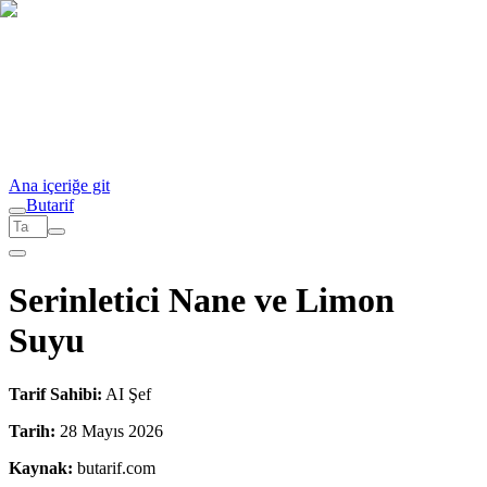
Ana içeriğe git
But
a
r
i
f
Serinletici Nane ve Limon
Suyu
Tarif Sahibi:
AI Şef
Tarih:
28 Mayıs 2026
Kaynak:
butarif.com