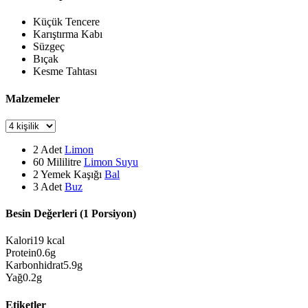
Küçük Tencere
Karıştırma Kabı
Süzgeç
Bıçak
Kesme Tahtası
Malzemeler
2
Adet
Limon
60
Mililitre
Limon Suyu
2
Yemek Kaşığı
Bal
3
Adet
Buz
Besin Değerleri (1 Porsiyon)
Kalori
19
kcal
Protein
0.6
g
Karbonhidrat
5.9
g
Yağ
0.2
g
Etiketler