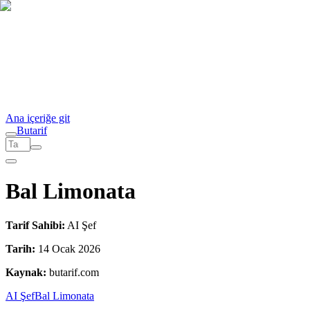
Ana içeriğe git
But
a
r
i
f
Bal Limonata
Tarif Sahibi:
AI Şef
Tarih:
14 Ocak 2026
Kaynak:
butarif.com
AI Şef
Bal Limonata