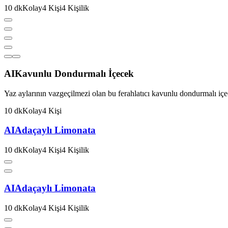
10
dk
Kolay
4
Kişi
4
Kişilik
AI
Kavunlu Dondurmalı İçecek
Yaz aylarının vazgeçilmezi olan bu ferahlatıcı kavunlu dondurmalı içecek
10
dk
Kolay
4
Kişi
AI
Adaçaylı Limonata
10
dk
Kolay
4
Kişi
4
Kişilik
AI
Adaçaylı Limonata
10
dk
Kolay
4
Kişi
4
Kişilik