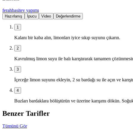
ferah
basit
ev yapımı
Hazırlanış
İpucu
Video
Değerlendirme
1
Kalanı bir kaba alın, limonları iyice sıkıp suyunu çıkarın.
2
Kavrulmuş limon suyu ile balı karıştırarak tamamen çözünmesin
3
İçeceğe limon suyunu ekleyin, 2 su bardağı su ile açın ve karıştı
4
Buzları bardaklara bölüştürün ve üzerine karışımı dökün. Soğuk
Benzer Tarifler
Tümünü Gör