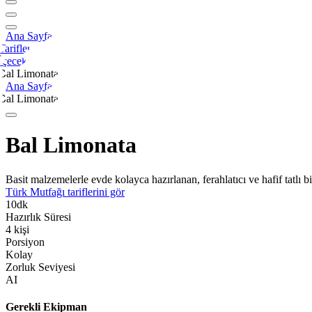
Ana Sayfa
Tarifler
İçecek
Bal Limonata
Ana Sayfa
Bal Limonata
Bal Limonata
Basit malzemelerle evde kolayca hazırlanan, ferahlatıcı ve hafif tatlı bir
Türk Mutfağı
tariflerini gör
10
dk
Hazırlık Süresi
4
kişi
Porsiyon
Kolay
Zorluk Seviyesi
AI
Gerekli Ekipman