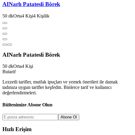
AI
Narlı Patatesli Börek
50
dk
Orta
4
Kişi
4
Kişilik
AI
Narlı Patatesli Börek
50
dk
Orta
4
Kişi
But
a
r
i
f
Lezzetli tarifler, mutfak ipuçları ve yemek önerileri ile damak
tadınıza uygun tarifler keşfedin. Binlerce tarif ve kullanıcı
değerlendirmeleri.
Bültenimize Abone Olun
Abone Ol
Hızlı Erişim