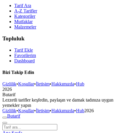
Tarif Ara
A-Z Tarifler
Kategoriler
Mutfaklar
Malzemeler
Topluluk
Tarif Ekle
Favorilerim
Dashboard
Bizi Takip Edin
Gizlilik
•
Koşullar
•
İletişim
•
Hakkımızda
•
Hub
2026
But
a
r
i
f
Lezzetli tarifler keşfedin, paylaşın ve damak tadınıza uygun
yemekler yapın
Gizlilik
•
Koşullar
•
İletişim
•
Hakkımızda
•
Hub
2026
But
a
r
i
f
Ana Sayfa