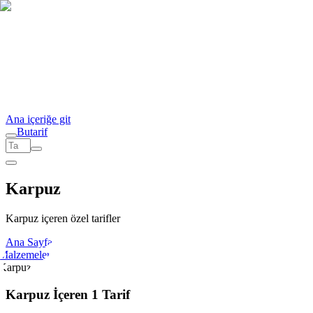
Ana içeriğe git
But
a
r
i
f
Karpuz
Karpuz içeren özel tarifler
Ana Sayfa
Malzemeler
Karpuz
Karpuz İçeren 1 Tarif