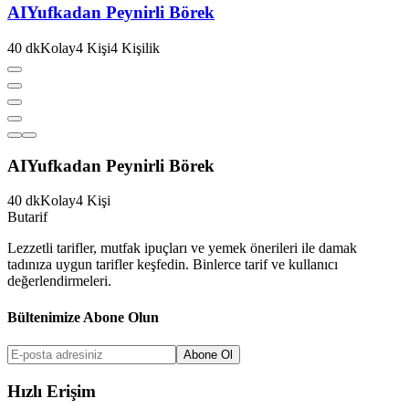
AI
Yufkadan Peynirli Börek
40
dk
Kolay
4
Kişi
4
Kişilik
AI
Yufkadan Peynirli Börek
40
dk
Kolay
4
Kişi
But
a
r
i
f
Lezzetli tarifler, mutfak ipuçları ve yemek önerileri ile damak
tadınıza uygun tarifler keşfedin. Binlerce tarif ve kullanıcı
değerlendirmeleri.
Bültenimize Abone Olun
Abone Ol
Hızlı Erişim