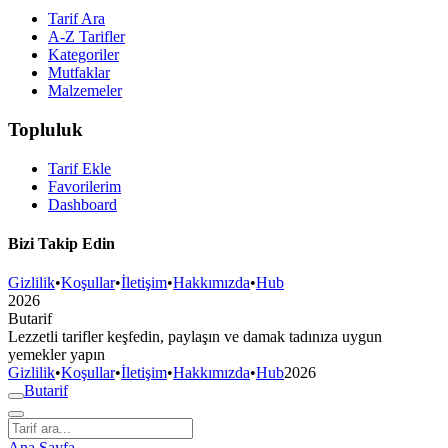
Tarif Ara
A-Z Tarifler
Kategoriler
Mutfaklar
Malzemeler
Topluluk
Tarif Ekle
Favorilerim
Dashboard
Bizi Takip Edin
Gizlilik
•
Koşullar
•
İletişim
•
Hakkımızda
•
Hub
2026
But
a
r
i
f
Lezzetli tarifler keşfedin, paylaşın ve damak tadınıza uygun
yemekler yapın
Gizlilik
•
Koşullar
•
İletişim
•
Hakkımızda
•
Hub
2026
But
a
r
i
f
Ana Sayfa