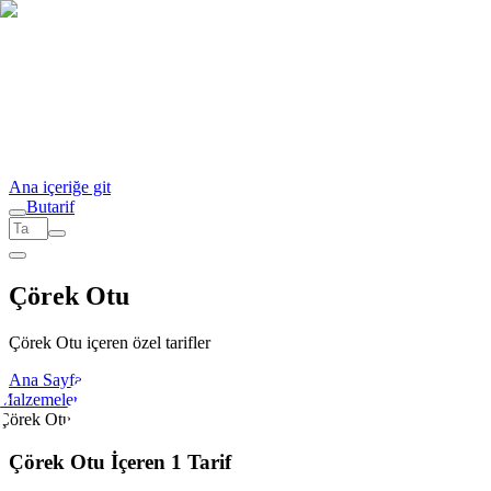
Ana içeriğe git
But
a
r
i
f
Çörek Otu
Çörek Otu içeren özel tarifler
Ana Sayfa
Malzemeler
Çörek Otu
Çörek Otu İçeren 1 Tarif