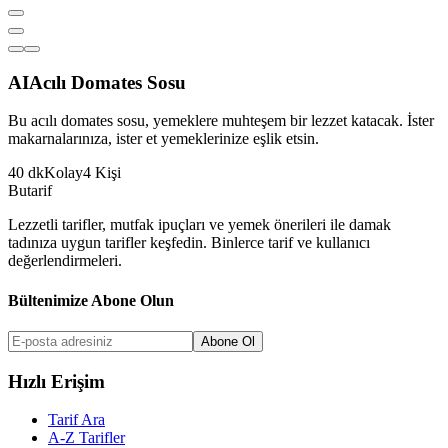
AI
Acılı Domates Sosu
Bu acılı domates sosu, yemeklere muhteşem bir lezzet katacak. İster
makarnalarınıza, ister et yemeklerinize eşlik etsin.
40
dk
Kolay
4
Kişi
But
a
r
i
f
Lezzetli tarifler, mutfak ipuçları ve yemek önerileri ile damak
tadınıza uygun tarifler keşfedin. Binlerce tarif ve kullanıcı
değerlendirmeleri.
Bültenimize Abone Olun
Abone Ol
Hızlı Erişim
Tarif Ara
A-Z Tarifler