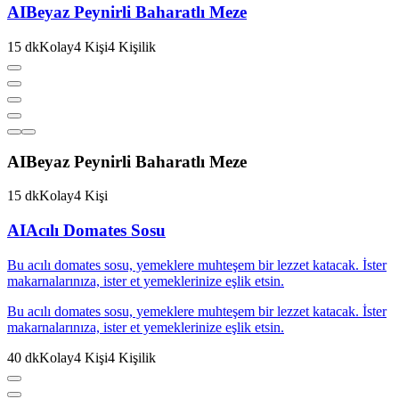
AI
Beyaz Peynirli Baharatlı Meze
15
dk
Kolay
4
Kişi
4
Kişilik
AI
Beyaz Peynirli Baharatlı Meze
15
dk
Kolay
4
Kişi
AI
Acılı Domates Sosu
Bu acılı domates sosu, yemeklere muhteşem bir lezzet katacak. İster
makarnalarınıza, ister et yemeklerinize eşlik etsin.
Bu acılı domates sosu, yemeklere muhteşem bir lezzet katacak. İster
makarnalarınıza, ister et yemeklerinize eşlik etsin.
40
dk
Kolay
4
Kişi
4
Kişilik