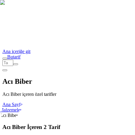
Ana içeriğe git
But
a
r
i
f
Acı Biber
Acı Biber içeren özel tarifler
Ana Sayfa
Malzemeler
Acı Biber
Acı Biber İçeren 2 Tarif