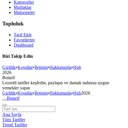
Kategoriler
Mutfaklar
Malzemeler
Topluluk
Tarif Ekle
Favorilerim
Dashboard
Bizi Takip Edin
Gizlilik
•
Koşullar
•
İletişim
•
Hakkımızda
•
Hub
2026
But
a
r
i
f
Lezzetli tarifler keşfedin, paylaşın ve damak tadınıza uygun
yemekler yapın
Gizlilik
•
Koşullar
•
İletişim
•
Hakkımızda
•
Hub
2026
But
a
r
i
f
Ana Sayfa
Tüm Tarifler
Trend Tarifler