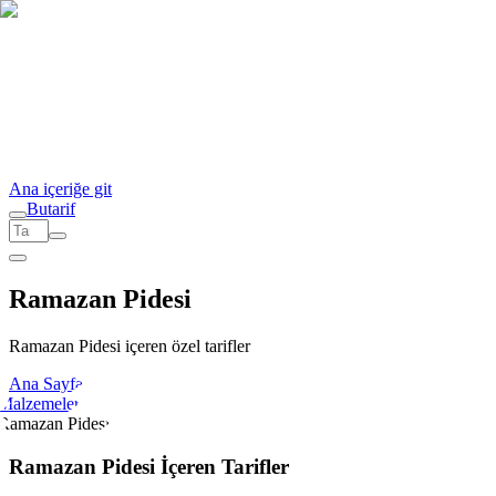
Ana içeriğe git
But
a
r
i
f
Ramazan Pidesi
Ramazan Pidesi içeren özel tarifler
Ana Sayfa
Malzemeler
Ramazan Pidesi
Ramazan Pidesi İçeren Tarifler