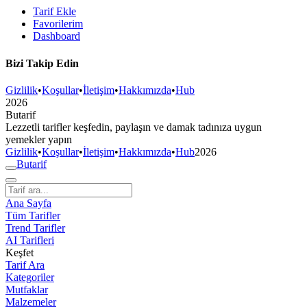
Tarif Ekle
Favorilerim
Dashboard
Bizi Takip Edin
Gizlilik
•
Koşullar
•
İletişim
•
Hakkımızda
•
Hub
2026
But
a
r
i
f
Lezzetli tarifler keşfedin, paylaşın ve damak tadınıza uygun
yemekler yapın
Gizlilik
•
Koşullar
•
İletişim
•
Hakkımızda
•
Hub
2026
But
a
r
i
f
Ana Sayfa
Tüm Tarifler
Trend Tarifler
AI Tarifleri
Keşfet
Tarif Ara
Kategoriler
Mutfaklar
Malzemeler