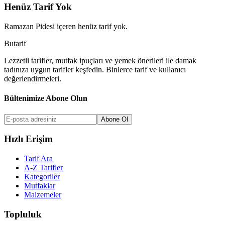
Henüz Tarif Yok
Ramazan Pidesi
içeren henüz tarif yok.
But
a
r
i
f
Lezzetli tarifler, mutfak ipuçları ve yemek önerileri ile damak
tadınıza uygun tarifler keşfedin. Binlerce tarif ve kullanıcı
değerlendirmeleri.
Bültenimize Abone Olun
Abone Ol
Hızlı Erişim
Tarif Ara
A-Z Tarifler
Kategoriler
Mutfaklar
Malzemeler
Topluluk