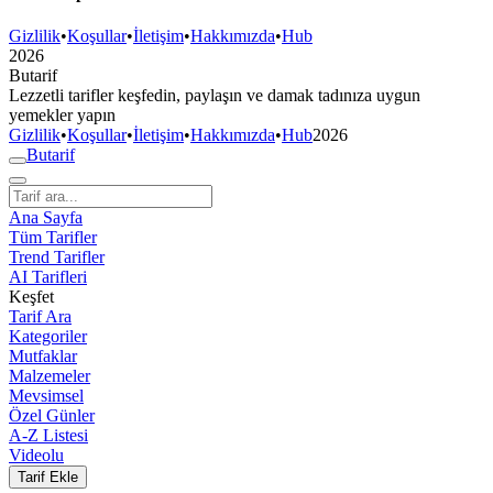
Gizlilik
•
Koşullar
•
İletişim
•
Hakkımızda
•
Hub
2026
But
a
r
i
f
Lezzetli tarifler keşfedin, paylaşın ve damak tadınıza uygun
yemekler yapın
Gizlilik
•
Koşullar
•
İletişim
•
Hakkımızda
•
Hub
2026
But
a
r
i
f
Ana Sayfa
Tüm Tarifler
Trend Tarifler
AI Tarifleri
Keşfet
Tarif Ara
Kategoriler
Mutfaklar
Malzemeler
Mevsimsel
Özel Günler
A-Z Listesi
Videolu
Tarif Ekle