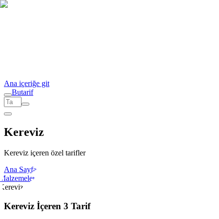
Ana içeriğe git
But
a
r
i
f
Kereviz
Kereviz içeren özel tarifler
Ana Sayfa
Malzemeler
Kereviz
Kereviz İçeren 3 Tarif