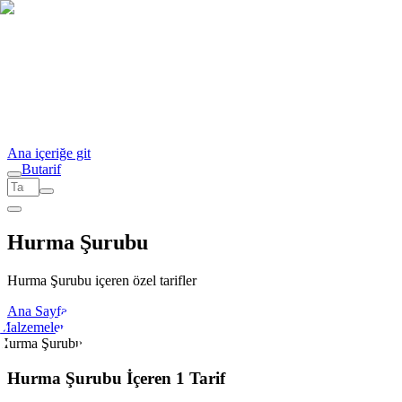
Ana içeriğe git
But
a
r
i
f
Hurma Şurubu
Hurma Şurubu içeren özel tarifler
Ana Sayfa
Malzemeler
Hurma Şurubu
Hurma Şurubu İçeren 1 Tarif