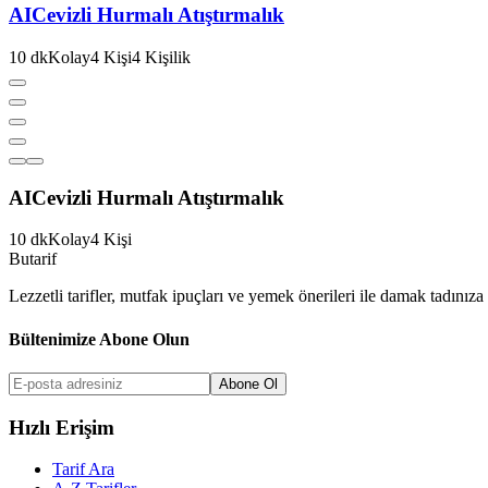
AI
Cevizli Hurmalı Atıştırmalık
10
dk
Kolay
4
Kişi
4
Kişilik
AI
Cevizli Hurmalı Atıştırmalık
10
dk
Kolay
4
Kişi
But
a
r
i
f
Lezzetli tarifler, mutfak ipuçları ve yemek önerileri ile damak tadınıza 
Bültenimize Abone Olun
Abone Ol
Hızlı Erişim
Tarif Ara