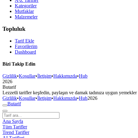
A-Z Tarifler
Kategoriler
Mutfaklar
Malzemeler
Topluluk
Tarif Ekle
Favorilerim
Dashboard
Bizi Takip Edin
Gizlilik
•
Koşullar
•
İletişim
•
Hakkımızda
•
Hub
2026
But
a
r
i
f
Lezzetli tarifler keşfedin, paylaşın ve damak tadınıza uygun yemekler
Gizlilik
•
Koşullar
•
İletişim
•
Hakkımızda
•
Hub
2026
But
a
r
i
f
Ana Sayfa
Tüm Tarifler
Trend Tarifler
AI Tarifleri