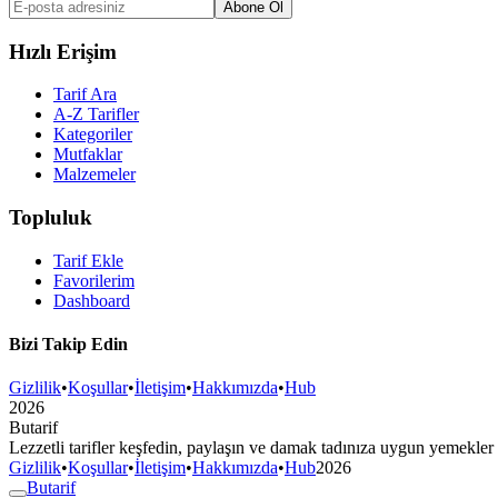
Abone Ol
Hızlı Erişim
Tarif Ara
A-Z Tarifler
Kategoriler
Mutfaklar
Malzemeler
Topluluk
Tarif Ekle
Favorilerim
Dashboard
Bizi Takip Edin
Gizlilik
•
Koşullar
•
İletişim
•
Hakkımızda
•
Hub
2026
But
a
r
i
f
Lezzetli tarifler keşfedin, paylaşın ve damak tadınıza uygun yemekler
Gizlilik
•
Koşullar
•
İletişim
•
Hakkımızda
•
Hub
2026
But
a
r
i
f