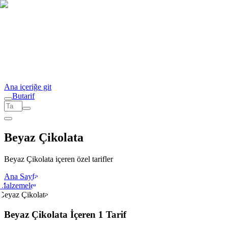
Ana içeriğe git
But
a
r
i
f
Beyaz Çikolata
Beyaz Çikolata içeren özel tarifler
Ana Sayfa
Malzemeler
Beyaz Çikolata
Beyaz Çikolata İçeren 1 Tarif