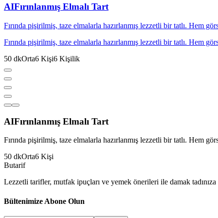
AI
Fırınlanmış Elmalı Tart
Fırında pişirilmiş, taze elmalarla hazırlanmış lezzetli bir tatlı. Hem g
Fırında pişirilmiş, taze elmalarla hazırlanmış lezzetli bir tatlı. Hem g
50
dk
Orta
6
Kişi
6
Kişilik
AI
Fırınlanmış Elmalı Tart
Fırında pişirilmiş, taze elmalarla hazırlanmış lezzetli bir tatlı. Hem g
50
dk
Orta
6
Kişi
But
a
r
i
f
Lezzetli tarifler, mutfak ipuçları ve yemek önerileri ile damak tadınıza 
Bültenimize Abone Olun