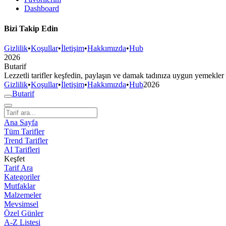
Dashboard
Bizi Takip Edin
Gizlilik
•
Koşullar
•
İletişim
•
Hakkımızda
•
Hub
2026
But
a
r
i
f
Lezzetli tarifler keşfedin, paylaşın ve damak tadınıza uygun yemekler
Gizlilik
•
Koşullar
•
İletişim
•
Hakkımızda
•
Hub
2026
But
a
r
i
f
Ana Sayfa
Tüm Tarifler
Trend Tarifler
AI Tarifleri
Keşfet
Tarif Ara
Kategoriler
Mutfaklar
Malzemeler
Mevsimsel
Özel Günler
A-Z Listesi