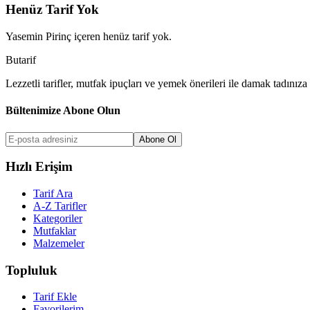
Henüz Tarif Yok
Yasemin Pirinç
içeren henüz tarif yok.
But
a
r
i
f
Lezzetli tarifler, mutfak ipuçları ve yemek önerileri ile damak tadınıza 
Bültenimize Abone Olun
Abone Ol
Hızlı Erişim
Tarif Ara
A-Z Tarifler
Kategoriler
Mutfaklar
Malzemeler
Topluluk
Tarif Ekle
Favorilerim