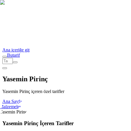
Ana içeriğe git
But
a
r
i
f
Yasemin Pirinç
Yasemin Pirinç içeren özel tarifler
Ana Sayfa
Malzemeler
Yasemin Pirinç
Yasemin Pirinç İçeren Tarifler