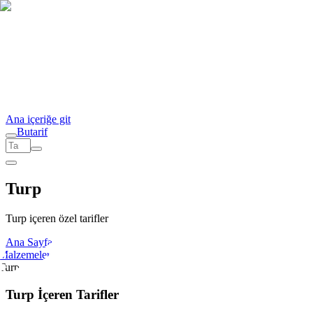
Ana içeriğe git
But
a
r
i
f
Turp
Turp içeren özel tarifler
Ana Sayfa
Malzemeler
Turp
Turp İçeren Tarifler