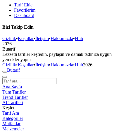
Tarif Ekle
Favorilerim
Dashboard
Bizi Takip Edin
Gizlilik
•
Koşullar
•
İletişim
•
Hakkımızda
•
Hub
2026
But
a
r
i
f
Lezzetli tarifler keşfedin, paylaşın ve damak tadınıza uygun
yemekler yapın
Gizlilik
•
Koşullar
•
İletişim
•
Hakkımızda
•
Hub
2026
But
a
r
i
f
Ana Sayfa
Tüm Tarifler
Trend Tarifler
AI Tarifleri
Keşfet
Tarif Ara
Kategoriler
Mutfaklar
Malzemeler