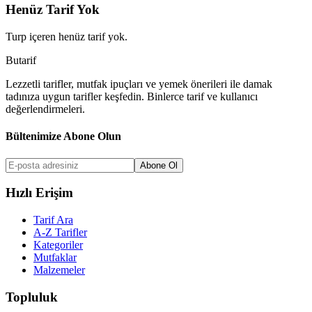
Henüz Tarif Yok
Turp
içeren henüz tarif yok.
But
a
r
i
f
Lezzetli tarifler, mutfak ipuçları ve yemek önerileri ile damak
tadınıza uygun tarifler keşfedin. Binlerce tarif ve kullanıcı
değerlendirmeleri.
Bültenimize Abone Olun
Abone Ol
Hızlı Erişim
Tarif Ara
A-Z Tarifler
Kategoriler
Mutfaklar
Malzemeler
Topluluk