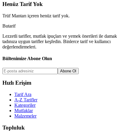
Henüz Tarif Yok
Trüf Mantarı
içeren henüz tarif yok.
But
a
r
i
f
Lezzetli tarifler, mutfak ipuçları ve yemek önerileri ile damak
tadınıza uygun tarifler keşfedin. Binlerce tarif ve kullanıcı
değerlendirmeleri.
Bültenimize Abone Olun
Abone Ol
Hızlı Erişim
Tarif Ara
A-Z Tarifler
Kategoriler
Mutfaklar
Malzemeler
Topluluk