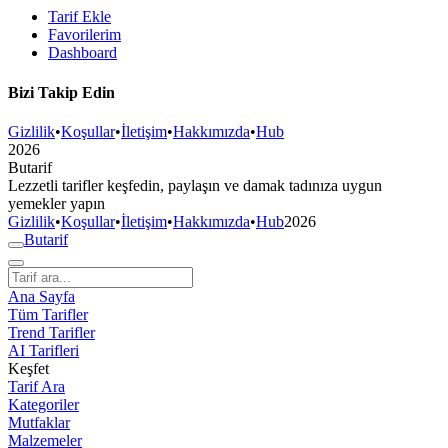
Tarif Ekle
Favorilerim
Dashboard
Bizi Takip Edin
Gizlilik
•
Koşullar
•
İletişim
•
Hakkımızda
•
Hub
2026
But
a
r
i
f
Lezzetli tarifler keşfedin, paylaşın ve damak tadınıza uygun
yemekler yapın
Gizlilik
•
Koşullar
•
İletişim
•
Hakkımızda
•
Hub
2026
But
a
r
i
f
Ana Sayfa
Tüm Tarifler
Trend Tarifler
AI Tarifleri
Keşfet
Tarif Ara
Kategoriler
Mutfaklar
Malzemeler