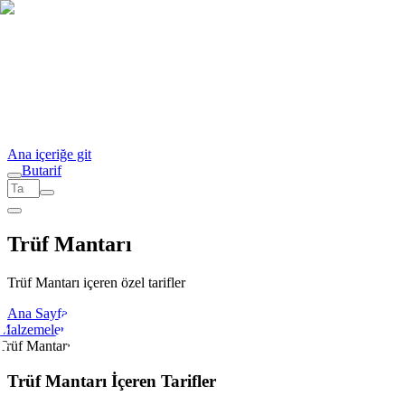
Ana içeriğe git
But
a
r
i
f
Trüf Mantarı
Trüf Mantarı içeren özel tarifler
Ana Sayfa
Malzemeler
Trüf Mantarı
Trüf Mantarı İçeren Tarifler