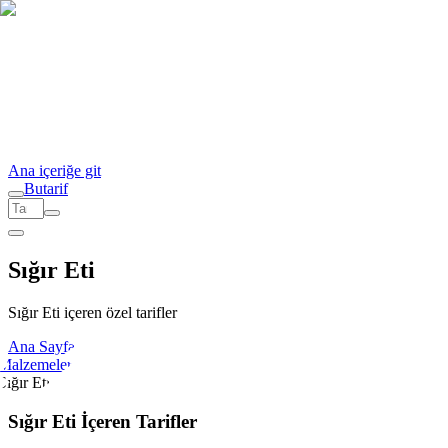
Ana içeriğe git
But
a
r
i
f
Sığır Eti
Sığır Eti içeren özel tarifler
Ana Sayfa
Malzemeler
Sığır Eti
Sığır Eti İçeren Tarifler