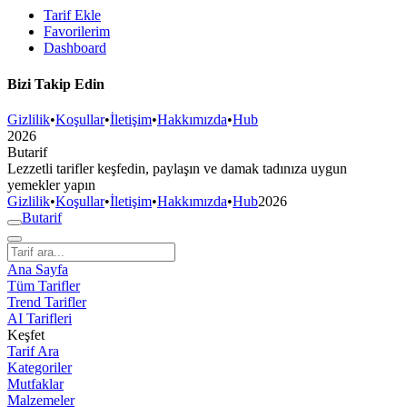
Tarif Ekle
Favorilerim
Dashboard
Bizi Takip Edin
Gizlilik
•
Koşullar
•
İletişim
•
Hakkımızda
•
Hub
2026
But
a
r
i
f
Lezzetli tarifler keşfedin, paylaşın ve damak tadınıza uygun
yemekler yapın
Gizlilik
•
Koşullar
•
İletişim
•
Hakkımızda
•
Hub
2026
But
a
r
i
f
Ana Sayfa
Tüm Tarifler
Trend Tarifler
AI Tarifleri
Keşfet
Tarif Ara
Kategoriler
Mutfaklar
Malzemeler