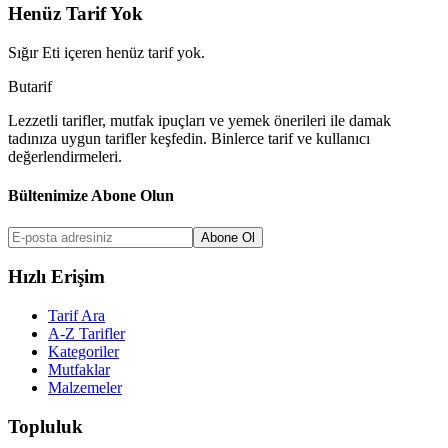
Henüz Tarif Yok
Sığır Eti
içeren henüz tarif yok.
But
a
r
i
f
Lezzetli tarifler, mutfak ipuçları ve yemek önerileri ile damak
tadınıza uygun tarifler keşfedin. Binlerce tarif ve kullanıcı
değerlendirmeleri.
Bültenimize Abone Olun
Abone Ol
Hızlı Erişim
Tarif Ara
A-Z Tarifler
Kategoriler
Mutfaklar
Malzemeler
Topluluk