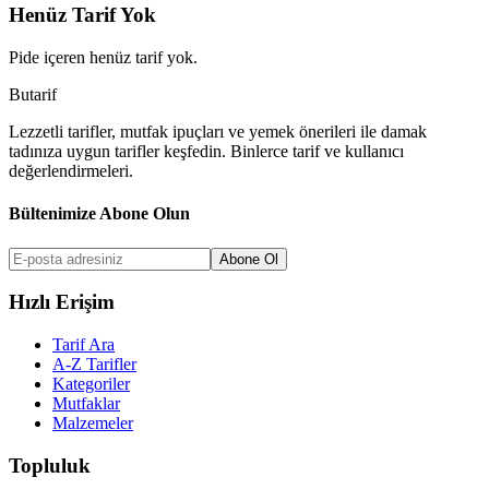
Henüz Tarif Yok
Pide
içeren henüz tarif yok.
But
a
r
i
f
Lezzetli tarifler, mutfak ipuçları ve yemek önerileri ile damak
tadınıza uygun tarifler keşfedin. Binlerce tarif ve kullanıcı
değerlendirmeleri.
Bültenimize Abone Olun
Abone Ol
Hızlı Erişim
Tarif Ara
A-Z Tarifler
Kategoriler
Mutfaklar
Malzemeler
Topluluk