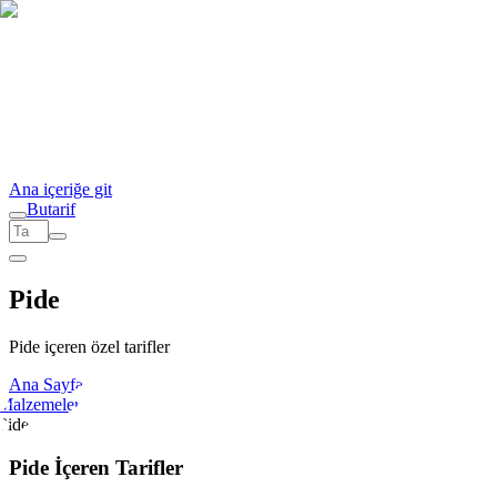
Ana içeriğe git
But
a
r
i
f
Pide
Pide içeren özel tarifler
Ana Sayfa
Malzemeler
Pide
Pide İçeren Tarifler