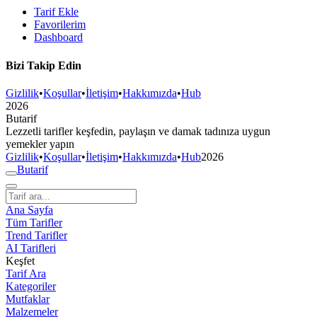
Tarif Ekle
Favorilerim
Dashboard
Bizi Takip Edin
Gizlilik
•
Koşullar
•
İletişim
•
Hakkımızda
•
Hub
2026
But
a
r
i
f
Lezzetli tarifler keşfedin, paylaşın ve damak tadınıza uygun
yemekler yapın
Gizlilik
•
Koşullar
•
İletişim
•
Hakkımızda
•
Hub
2026
But
a
r
i
f
Ana Sayfa
Tüm Tarifler
Trend Tarifler
AI Tarifleri
Keşfet
Tarif Ara
Kategoriler
Mutfaklar
Malzemeler