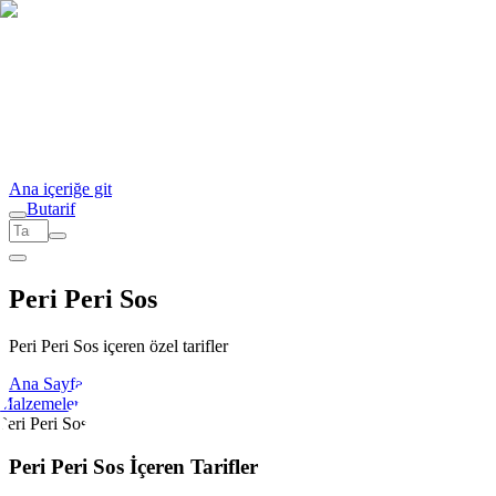
Ana içeriğe git
But
a
r
i
f
Peri Peri Sos
Peri Peri Sos içeren özel tarifler
Ana Sayfa
Malzemeler
Peri Peri Sos
Peri Peri Sos İçeren Tarifler