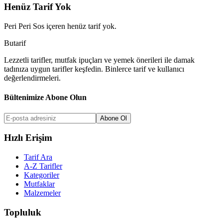
Henüz Tarif Yok
Peri Peri Sos
içeren henüz tarif yok.
But
a
r
i
f
Lezzetli tarifler, mutfak ipuçları ve yemek önerileri ile damak
tadınıza uygun tarifler keşfedin. Binlerce tarif ve kullanıcı
değerlendirmeleri.
Bültenimize Abone Olun
Abone Ol
Hızlı Erişim
Tarif Ara
A-Z Tarifler
Kategoriler
Mutfaklar
Malzemeler
Topluluk