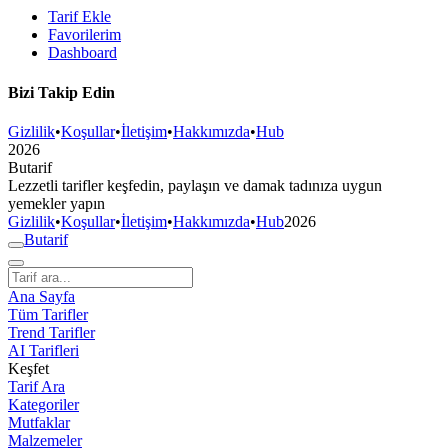
Tarif Ekle
Favorilerim
Dashboard
Bizi Takip Edin
Gizlilik
•
Koşullar
•
İletişim
•
Hakkımızda
•
Hub
2026
But
a
r
i
f
Lezzetli tarifler keşfedin, paylaşın ve damak tadınıza uygun
yemekler yapın
Gizlilik
•
Koşullar
•
İletişim
•
Hakkımızda
•
Hub
2026
But
a
r
i
f
Ana Sayfa
Tüm Tarifler
Trend Tarifler
AI Tarifleri
Keşfet
Tarif Ara
Kategoriler
Mutfaklar
Malzemeler