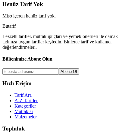
Henüz Tarif Yok
Miso
içeren henüz tarif yok.
But
a
r
i
f
Lezzetli tarifler, mutfak ipuçları ve yemek önerileri ile damak
tadınıza uygun tarifler keşfedin. Binlerce tarif ve kullanıcı
değerlendirmeleri.
Bültenimize Abone Olun
Abone Ol
Hızlı Erişim
Tarif Ara
A-Z Tarifler
Kategoriler
Mutfaklar
Malzemeler
Topluluk