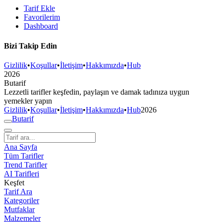
Tarif Ekle
Favorilerim
Dashboard
Bizi Takip Edin
Gizlilik
•
Koşullar
•
İletişim
•
Hakkımızda
•
Hub
2026
But
a
r
i
f
Lezzetli tarifler keşfedin, paylaşın ve damak tadınıza uygun
yemekler yapın
Gizlilik
•
Koşullar
•
İletişim
•
Hakkımızda
•
Hub
2026
But
a
r
i
f
Ana Sayfa
Tüm Tarifler
Trend Tarifler
AI Tarifleri
Keşfet
Tarif Ara
Kategoriler
Mutfaklar
Malzemeler