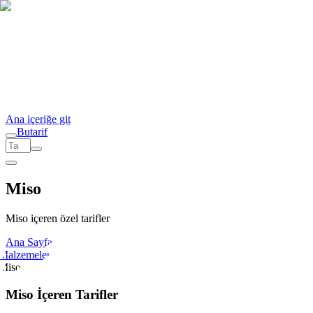
Ana içeriğe git
But
a
r
i
f
Miso
Miso içeren özel tarifler
Ana Sayfa
Malzemeler
Miso
Miso İçeren Tarifler