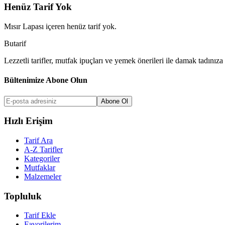
Henüz Tarif Yok
Mısır Lapası
içeren henüz tarif yok.
But
a
r
i
f
Lezzetli tarifler, mutfak ipuçları ve yemek önerileri ile damak tadınıza 
Bültenimize Abone Olun
Abone Ol
Hızlı Erişim
Tarif Ara
A-Z Tarifler
Kategoriler
Mutfaklar
Malzemeler
Topluluk
Tarif Ekle
Favorilerim