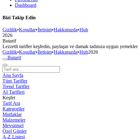
Dashboard
Bizi Takip Edin
Gizlilik
•
Koşullar
•
İletişim
•
Hakkımızda
•
Hub
2026
But
a
r
i
f
Lezzetli tarifler keşfedin, paylaşın ve damak tadınıza uygun yemekler
Gizlilik
•
Koşullar
•
İletişim
•
Hakkımızda
•
Hub
2026
But
a
r
i
f
Ana Sayfa
Tüm Tarifler
Trend Tarifler
AI Tarifleri
Keşfet
Tarif Ara
Kategoriler
Mutfaklar
Malzemeler
Mevsimsel
Özel Günler
A-Z Listesi