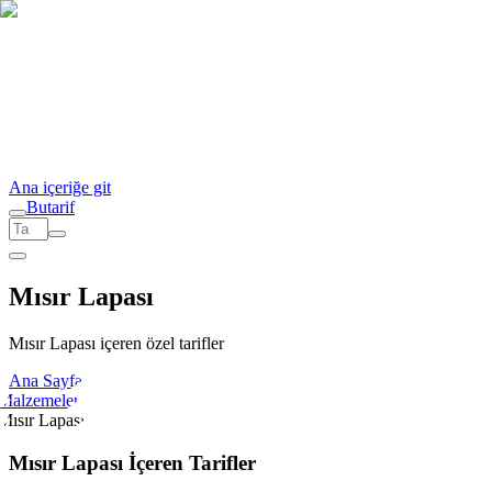
Ana içeriğe git
But
a
r
i
f
Mısır Lapası
Mısır Lapası içeren özel tarifler
Ana Sayfa
Malzemeler
Mısır Lapası
Mısır Lapası İçeren Tarifler