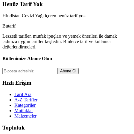
Henüz Tarif Yok
Hindistan Cevizi Yağı
içeren henüz tarif yok.
But
a
r
i
f
Lezzetli tarifler, mutfak ipuçları ve yemek önerileri ile damak
tadınıza uygun tarifler keşfedin. Binlerce tarif ve kullanıcı
değerlendirmeleri.
Bültenimize Abone Olun
Abone Ol
Hızlı Erişim
Tarif Ara
A-Z Tarifler
Kategoriler
Mutfaklar
Malzemeler
Topluluk