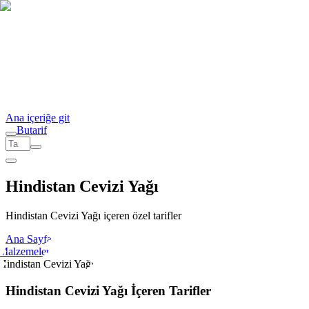
Ana içeriğe git
But
a
r
i
f
Hindistan Cevizi Yağı
Hindistan Cevizi Yağı içeren özel tarifler
Ana Sayfa
Malzemeler
Hindistan Cevizi Yağı
Hindistan Cevizi Yağı İçeren Tarifler