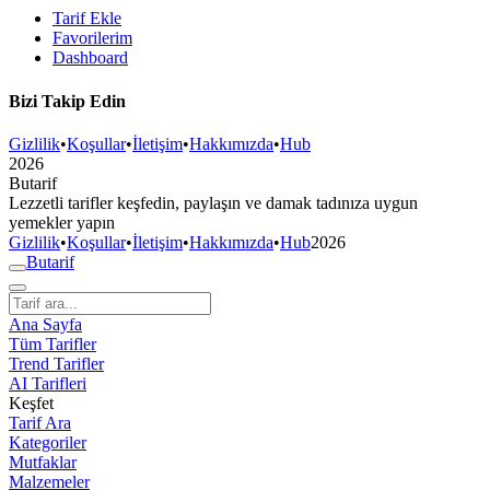
Tarif Ekle
Favorilerim
Dashboard
Bizi Takip Edin
Gizlilik
•
Koşullar
•
İletişim
•
Hakkımızda
•
Hub
2026
But
a
r
i
f
Lezzetli tarifler keşfedin, paylaşın ve damak tadınıza uygun
yemekler yapın
Gizlilik
•
Koşullar
•
İletişim
•
Hakkımızda
•
Hub
2026
But
a
r
i
f
Ana Sayfa
Tüm Tarifler
Trend Tarifler
AI Tarifleri
Keşfet
Tarif Ara
Kategoriler
Mutfaklar
Malzemeler