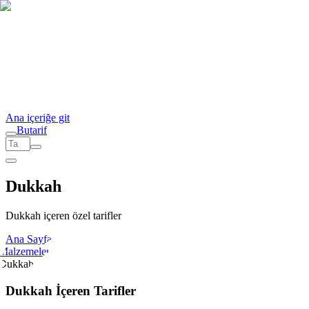
Ana içeriğe git
But
a
r
i
f
Dukkah
Dukkah içeren özel tarifler
Ana Sayfa
Malzemeler
Dukkah
Dukkah İçeren Tarifler