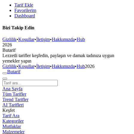
Tarif Ekle
Favorilerim
Dashboard
Bizi Takip Edin
Gizlilik
•
Koşullar
•
İletişim
•
Hakkımızda
•
Hub
2026
But
a
r
i
f
Lezzetli tarifler keşfedin, paylaşın ve damak tadınıza uygun
yemekler yapın
Gizlilik
•
Koşullar
•
İletişim
•
Hakkımızda
•
Hub
2026
But
a
r
i
f
Ana Sayfa
Tüm Tarifler
Trend Tarifler
AI Tarifleri
Keşfet
Tarif Ara
Kategoriler
Mutfaklar
Malzemeler