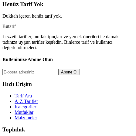
Henüz Tarif Yok
Dukkah
içeren henüz tarif yok.
But
a
r
i
f
Lezzetli tarifler, mutfak ipuçları ve yemek önerileri ile damak
tadınıza uygun tarifler keşfedin. Binlerce tarif ve kullanıcı
değerlendirmeleri.
Bültenimize Abone Olun
Abone Ol
Hızlı Erişim
Tarif Ara
A-Z Tarifler
Kategoriler
Mutfaklar
Malzemeler
Topluluk